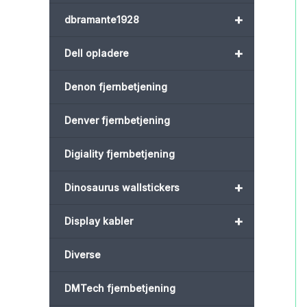
+
dbramante1928
+
Dell opladere
Denon fjernbetjening
Denver fjernbetjening
Digiality fjernbetjening
+
Dinosaurus wallstickers
+
Display kabler
Diverse
DMTech fjernbetjening