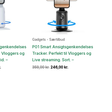
Gadgets - Særtilbud
sgenkendelses
P01 Smart Ansigtsgenkendelses
il Vloggers og
Tracker. Perfekt til Vloggers og
id. –
Live streaming. Sort. –
Den
Den
Den
.
359,00
kr.
246,00
kr.
ige
aktuelle
oprindelige
aktuelle
pris
pris
pris
er:
var:
er:
..
259,00 kr..
359,00 kr..
246,00 kr..