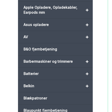
Apple Opladere, Opladekabler,
+
Earpods mm
+
Asus opladere
+
AV
B&O fjernbetjening
+
Barbermaskiner og trimmere
+
Batterier
+
Belkin
Blækpatroner
Blaupunkt fjernbetjening