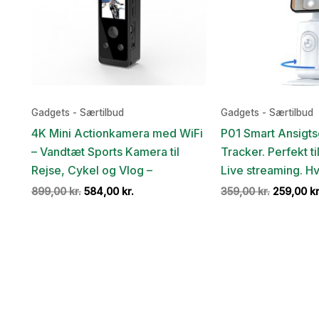
Gadgets - Særtilbud
Gadgets - Særtilbud
4K Mini Actionkamera med WiFi
P01 Smart Ansigt
– Vandtæt Sports Kamera til
Tracker. Perfekt t
Rejse, Cykel og Vlog –
Live streaming. Hv
Den
Den
Den
899,00
kr.
584,00
kr.
359,00
kr.
259,00
kr
oprindelige
aktuelle
oprindel
pris
pris
pris
var:
er:
var:
899,00 kr..
584,00 kr..
359,00 kr