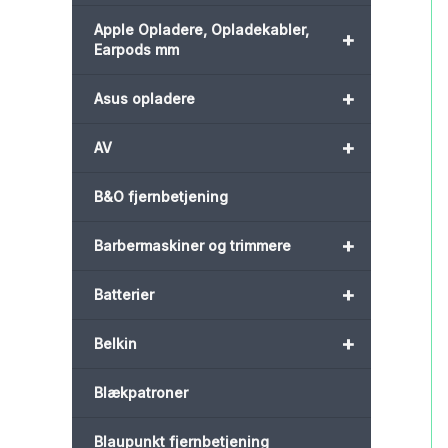
Apple Opladere, Opladekabler,
+
Earpods mm
+
Asus opladere
+
AV
B&O fjernbetjening
+
Barbermaskiner og trimmere
+
Batterier
+
Belkin
Blækpatroner
Blaupunkt fjernbetjening