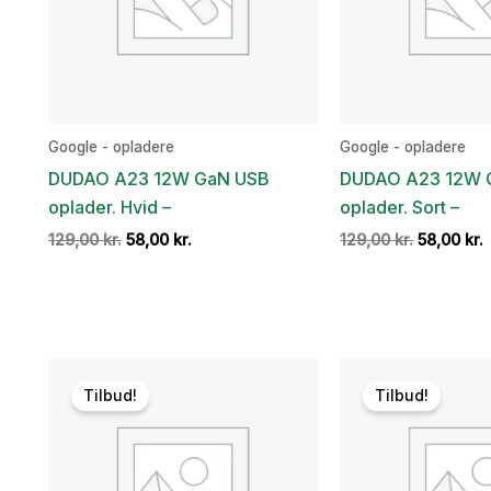
Google - opladere
Google - opladere
DUDAO A23 12W GaN USB
DUDAO A23 12W 
oplader. Hvid –
oplader. Sort –
Den
Den
Den
129,00
kr.
58,00
kr.
129,00
kr.
58,00
kr.
oprindelige
aktuelle
oprindeli
a
pris
pris
pris
p
var:
er:
var:
e
129,00 kr..
58,00 kr..
129,00 kr.
5
Tilbud!
Tilbud!