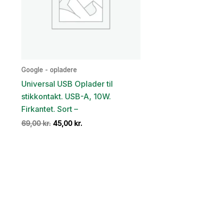
Google - opladere
Universal USB Oplader til
stikkontakt. USB-A, 10W.
Firkantet. Sort –
Den
Den
69,00
kr.
45,00
kr.
oprindelige
aktuelle
pris
pris
var:
er:
69,00 kr..
45,00 kr..