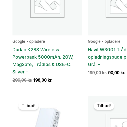
Google - opladere
Google - opladere
Dudao K28S Wireless
Havit W3001 Tråd
Powerbank 5000mAh. 20W,
opladningspude p
MagSafe, Trådløs & USB-C.
Grå. –
Silver –
Den
199,00
kr.
90,00
kr.
oprindeli
Den
Den
299,00
kr.
198,00
kr.
pris
oprindelige
aktuelle
var:
e
pris
pris
199,00 kr.
9
var:
er:
299,00 kr..
198,00 kr..
Tilbud!
Tilbud!