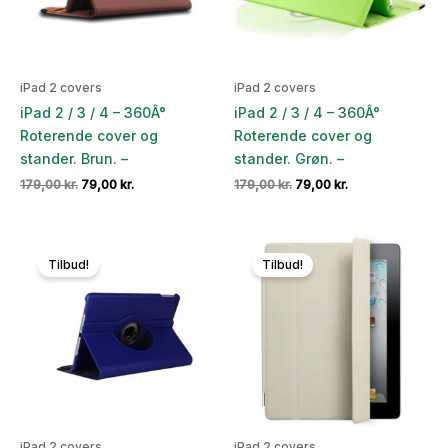
iPad 2 covers
iPad 2 covers
iPad 2 / 3 / 4 – 360Â°
iPad 2 / 3 / 4 – 360Â°
Roterende cover og
Roterende cover og
stander. Brun. –
stander. Grøn. –
Den
Den
Den
Den
179,00
kr.
79,00
kr.
179,00
kr.
79,00
kr.
oprindelige
aktuelle
oprindelige
aktuelle
pris
pris
pris
pris
var:
er:
var:
er:
179,00 kr..
79,00 kr..
179,00 kr..
79,00 kr..
Tilbud!
Tilbud!
iPad 2 covers
iPad 2 covers