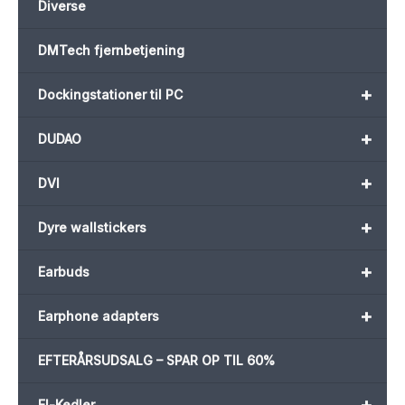
Diverse
DMTech fjernbetjening
+
Dockingstationer til PC
+
DUDAO
+
DVI
+
Dyre wallstickers
+
Earbuds
+
Earphone adapters
EFTERÅRSUDSALG – SPAR OP TIL 60%
+
El-Kedler