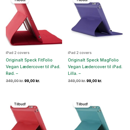
iPad 2 covers
iPad 2 covers
Originalt Speck FitFolio
Originalt Speck MagFolio
Vegan Lædercover til iPad.
Vegan Lædercover til iPad.
Rød. –
Lilla. –
Den
Den
Den
Den
349,00
kr.
99,00
kr.
349,00
kr.
99,00
kr.
oprindelige
aktuelle
oprindelige
aktuelle
pris
pris
pris
pris
var:
er:
var:
er:
349,00 kr..
99,00 kr..
349,00 kr..
99,00 kr..
Tilbud!
Tilbud!