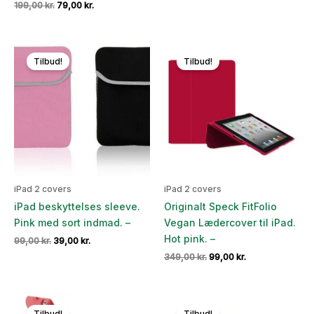
Den
Den
199,00
kr.
79,00
kr.
pris
pris
oprindelige
aktuelle
var:
er:
pris
pris
99,00 kr..
39,00 kr..
var:
er:
199,00 kr..
79,00 kr..
Tilbud!
Tilbud!
iPad 2 covers
iPad 2 covers
iPad beskyttelses sleeve.
Originalt Speck FitFolio
Pink med sort indmad. –
Vegan Lædercover til iPad.
Hot pink. –
Den
Den
99,00
kr.
39,00
kr.
oprindelige
aktuelle
Den
Den
349,00
kr.
99,00
kr.
pris
pris
oprindelige
aktuelle
var:
er:
pris
pris
99,00 kr..
39,00 kr..
var:
er:
349,00 kr..
99,00 kr..
Tilbud!
Tilbud!