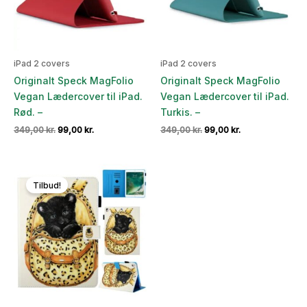
iPad 2 covers
iPad 2 covers
Originalt Speck MagFolio
Originalt Speck MagFolio
Vegan Lædercover til iPad.
Vegan Lædercover til iPad.
Rød. –
Turkis. –
Den
Den
Den
Den
349,00
kr.
99,00
kr.
349,00
kr.
99,00
kr.
oprindelige
aktuelle
oprindelige
aktuelle
pris
pris
pris
pris
var:
er:
var:
er:
349,00 kr..
99,00 kr..
349,00 kr..
99,00 kr..
Tilbud!