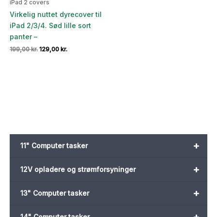
iPad 2 covers
Virkelig nuttet dyrecover til
iPad 2/3/4. Sød lille sort
panter –
Den
Den
199,00
kr.
129,00
kr.
oprindelige
aktuelle
pris
pris
var:
er:
199,00 kr..
129,00 kr..
+
11" Computer tasker
+
12V opladere og strømforsyninger
+
13" Computer tasker
+
14" Computer tasker