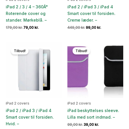
iPad 2 / 3 / 4 – 360Â°
iPad 2 / iPad 3 / iPad 4
Roterende cover og
Smart cover til forsiden.
stander. Mørkeblå. –
Creme læder. –
Den
Den
Den
Den
179,00
kr.
79,00
kr.
449,00
kr.
99,00
kr.
oprindelige
aktuelle
oprindelige
aktuelle
pris
pris
pris
pris
var:
er:
var:
er:
179,00 kr..
79,00 kr..
449,00 kr..
99,00 kr..
Tilbud!
Tilbud!
iPad 2 covers
iPad 2 covers
iPad 2 / iPad 3 / iPad 4
iPad beskyttelses sleeve.
Smart cover til forsiden.
Lilla med sort indmad. –
Hvid. –
Den
Den
99,00
kr.
39,00
kr.
oprindelige
aktuelle