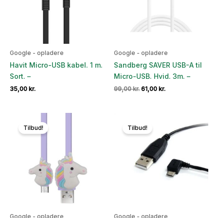
Google - opladere
Google - opladere
Havit Micro-USB kabel. 1 m.
Sandberg SAVER USB-A til
Sort. –
Micro-USB. Hvid. 3m. –
Den
Den
35,00
kr.
99,00
kr.
61,00
kr.
oprindelige
aktuelle
pris
pris
var:
er:
99,00 kr..
61,00 kr..
Tilbud!
Tilbud!
Google - opladere
Google - opladere