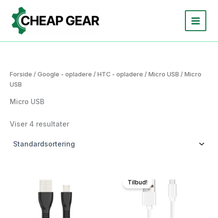
Gå
til
indholdet
Forside
/
Google - opladere
/
HTC - opladere
/
Micro USB
/ Micro
USB
Micro USB
Viser 4 resultater
Tilbud!