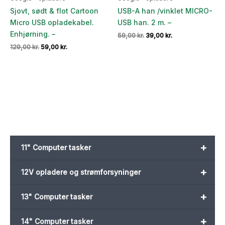
Sjovt, sødt & flot Cartoon
USB-A han /vinklet MICRO-
Micro USB opladekabel.
USB han. 2 m. –
Enhjørning. –
Den
Den
59,00
kr.
39,00
kr.
oprindelige
aktuelle
Den
Den
129,00
kr.
59,00
kr.
pris
pris
oprindelige
aktuelle
var:
er:
pris
pris
59,00 kr..
39,00 kr..
var:
er:
129,00 kr..
59,00 kr..
+
11" Computer tasker
+
12V opladere og strømforsyninger
+
13" Computer tasker
+
14" Computer tasker