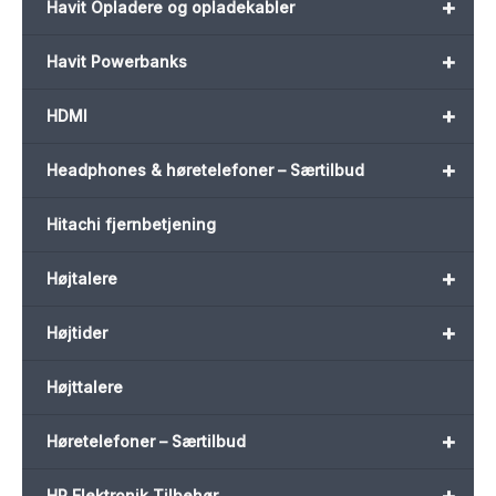
+
Havit Opladere og opladekabler
+
Havit Powerbanks
+
HDMI
+
Headphones & høretelefoner – Særtilbud
Hitachi fjernbetjening
+
Højtalere
+
Højtider
Højttalere
+
Høretelefoner – Særtilbud
+
HP Elektronik Tilbehør