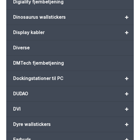
Digiality fjernbetjening
+
Dinosaurus wallstickers
+
Display kabler
Diverse
DMTech fjernbetjening
+
Dockingstationer til PC
+
DUDAO
+
DVI
+
Dyre wallstickers
+
Earbuds