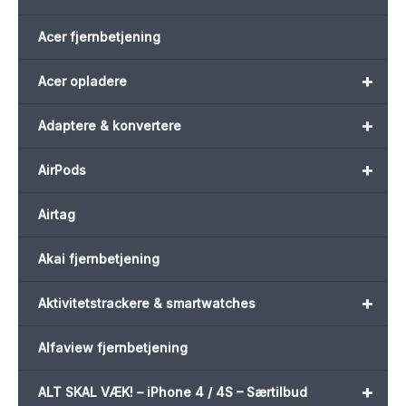
Acer fjernbetjening
+
Acer opladere
+
Adaptere & konvertere
+
AirPods
Airtag
Akai fjernbetjening
+
Aktivitetstrackere & smartwatches
Alfaview fjernbetjening
+
ALT SKAL VÆK! – iPhone 4 / 4S – Særtilbud