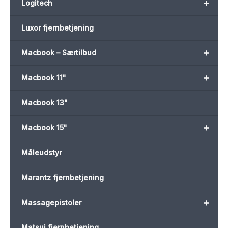
+
Logitech
Luxor fjernbetjening
+
Macbook – Særtilbud
+
Macbook 11"
Macbook 13"
+
Macbook 15"
Måleudstyr
Marantz fjernbetjening
+
Massagepistoler
Matsui fjernbetjening