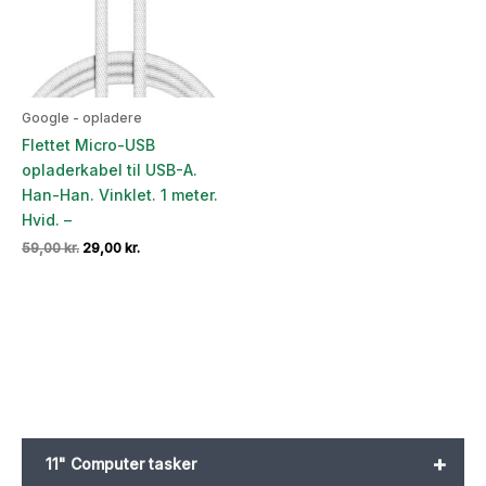
Google - opladere
Flettet Micro-USB
opladerkabel til USB-A.
Han-Han. Vinklet. 1 meter.
Hvid. –
Den
Den
59,00
kr.
29,00
kr.
oprindelige
aktuelle
pris
pris
var:
er:
59,00 kr..
29,00 kr..
+
11" Computer tasker