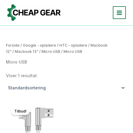
Gå
til
indholdet
Forside
/
Google - opladere
/
HTC - opladere
/
Macbook
12"
/
Macbook 13"
/
Micro USB
/ Micro USB
Micro USB
Viser 1 resultat
Tilbud!