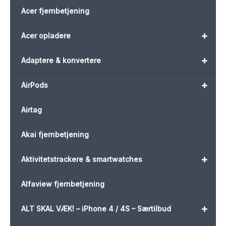
Acer fjernbetjening
+
Acer opladere
+
Adaptere & konvertere
+
AirPods
Airtag
Akai fjernbetjening
+
Aktivitetstrackere & smartwatches
Alfaview fjernbetjening
+
ALT SKAL VÆK! – iPhone 4 / 4S – Særtilbud