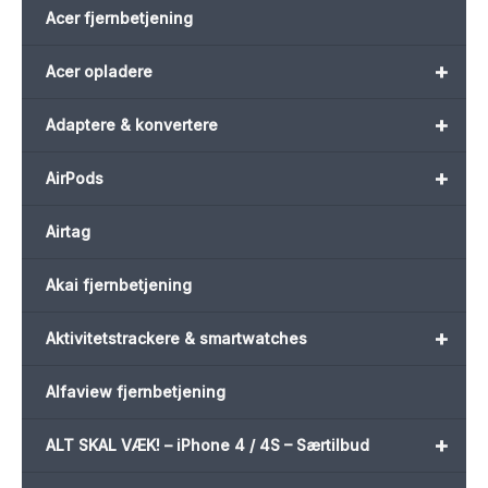
Acer fjernbetjening
+
Acer opladere
+
Adaptere & konvertere
+
AirPods
Airtag
Akai fjernbetjening
+
Aktivitetstrackere & smartwatches
Alfaview fjernbetjening
+
ALT SKAL VÆK! – iPhone 4 / 4S – Særtilbud