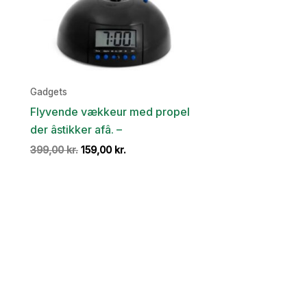
Gadgets
Flyvende vækkeur med propel
der âstikker afâ. –
Den
Den
399,00
kr.
159,00
kr.
oprindelige
aktuelle
pris
pris
var:
er:
399,00 kr..
159,00 kr..