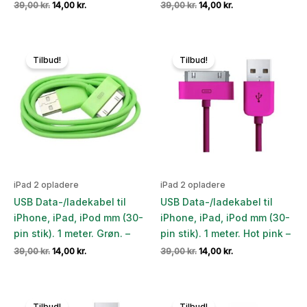
Den
Den
Den
Den
39,00
kr.
14,00
kr.
39,00
kr.
14,00
kr.
oprindelige
aktuelle
oprindelige
aktuelle
pris
pris
pris
pris
var:
er:
var:
er:
39,00 kr..
14,00 kr..
39,00 kr..
14,00 kr..
Tilbud!
Tilbud!
iPad 2 opladere
iPad 2 opladere
USB Data-/ladekabel til
USB Data-/ladekabel til
iPhone, iPad, iPod mm (30-
iPhone, iPad, iPod mm (30-
pin stik). 1 meter. Grøn. –
pin stik). 1 meter. Hot pink –
Den
Den
Den
Den
39,00
kr.
14,00
kr.
39,00
kr.
14,00
kr.
oprindelige
aktuelle
oprindelige
aktuelle
pris
pris
pris
pris
var:
er:
var:
er:
39,00 kr..
14,00 kr..
39,00 kr..
14,00 kr..
Tilbud!
Tilbud!