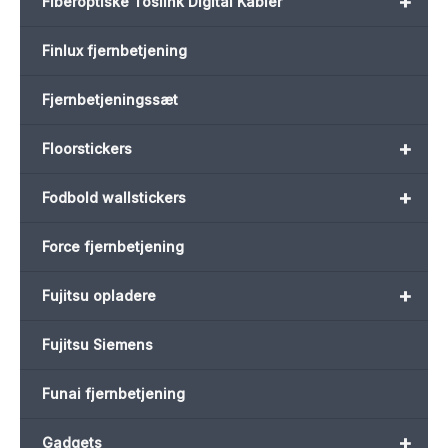
+
Fiberoptiske Toslink Digital Kabler
Finlux fjernbetjening
Fjernbetjeningssæt
+
Floorstickers
+
Fodbold wallstickers
Force fjernbetjening
+
Fujitsu opladere
Fujitsu Siemens
Funai fjernbetjening
+
Gadgets