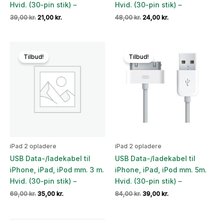
Hvid. (30-pin stik) –
Hvid. (30-pin stik) –
Den
Den
Den
Den
39,00
kr.
21,00
kr.
48,00
kr.
24,00
kr.
oprindelige
aktuelle
oprindelige
aktuelle
pris
pris
pris
pris
var:
er:
var:
er:
39,00 kr..
21,00 kr..
48,00 kr..
24,00 kr..
Tilbud!
Tilbud!
iPad 2 opladere
iPad 2 opladere
USB Data-/ladekabel til
USB Data-/ladekabel til
iPhone, iPad, iPod mm. 3 m.
iPhone, iPad, iPod mm. 5m.
Hvid. (30-pin stik) –
Hvid. (30-pin stik) –
Den
Den
Den
Den
69,00
kr.
35,00
kr.
84,00
kr.
39,00
kr.
oprindelige
aktuelle
oprindelige
aktuelle
pris
pris
pris
pris
var:
er:
var:
er: