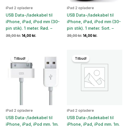
iPad 2 opladere
iPad 2 opladere
USB Data-/ladekabel til
USB Data-/ladekabel til
iPhone, iPad, iPod mm (30-
iPhone, iPad, iPod mm (30-
pin stik). 1 meter. Rød. –
pin stik). 1 meter. Sort. –
Den
Den
Den
Den
39,00
kr.
14,00
kr.
39,00
kr.
14,00
kr.
oprindelige
aktuelle
oprindelige
aktuelle
pris
pris
pris
pris
var:
er:
var:
er:
39,00 kr..
14,00 kr..
39,00 kr..
14,00 kr..
Tilbud!
Tilbud!
iPad 2 opladere
iPad 2 opladere
USB Data-/ladekabel til
USB Data-/ladekabel til
iPhone, iPad, iPod mm. 1m.
iPhone, iPad, iPod mm. 1m.