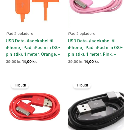
iPad 2 opladere
iPad 2 opladere
USB Data-/ladekabel til
USB Data-/ladekabel til
iPhone, iPad, iPod mm (30-
iPhone, iPad, iPod mm (30-
pin stik). 1 meter. Orange. –
pin stik). 1 meter. Pink. –
Den
Den
Den
Den
39,00
kr.
14,00
kr.
39,00
kr.
14,00
kr.
oprindelige
aktuelle
oprindelige
aktuelle
pris
pris
pris
pris
var:
er:
var:
er:
39,00 kr..
14,00 kr..
39,00 kr..
14,00 kr..
Tilbud!
Tilbud!