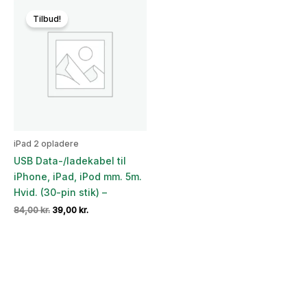
69,00 kr..
35,00 kr..
84,00 kr..
39,00 kr..
Tilbud!
iPad 2 opladere
USB Data-/ladekabel til
iPhone, iPad, iPod mm. 5m.
Hvid. (30-pin stik) –
Den
Den
84,00
kr.
39,00
kr.
oprindelige
aktuelle
pris
pris
var:
er:
84,00 kr..
39,00 kr..