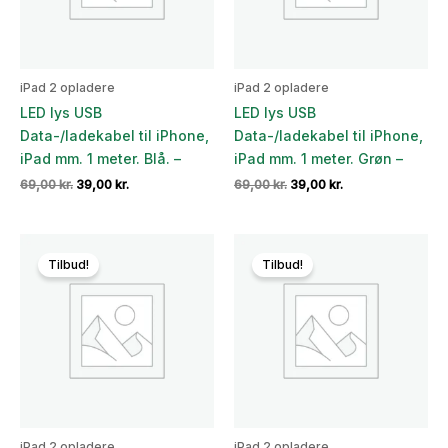
iPad 2 opladere
iPad 2 opladere
LED lys USB
LED lys USB
Data-/ladekabel til iPhone,
Data-/ladekabel til iPhone,
iPad mm. 1 meter. Blå. –
iPad mm. 1 meter. Grøn –
Den
Den
Den
Den
69,00
kr.
39,00
kr.
69,00
kr.
39,00
kr.
oprindelige
aktuelle
oprindelige
aktuelle
pris
pris
pris
pris
var:
er:
var:
er:
69,00 kr..
39,00 kr..
69,00 kr..
39,00 kr..
Tilbud!
Tilbud!
iPad 2 opladere
iPad 2 opladere