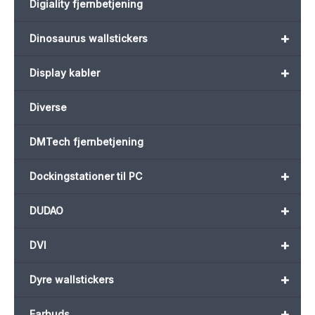
Digiality fjernbetjening
+
Dinosaurus wallstickers
+
Display kabler
Diverse
DMTech fjernbetjening
+
Dockingstationer til PC
+
DUDAO
+
DVI
+
Dyre wallstickers
+
Earbuds