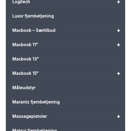
+
Logitech
Luxor fjernbetjening
+
Macbook – Særtilbud
+
Macbook 11"
Macbook 13"
+
Macbook 15"
Måleudstyr
Marantz fjernbetjening
+
Massagepistoler
Matsui fjernbetjening