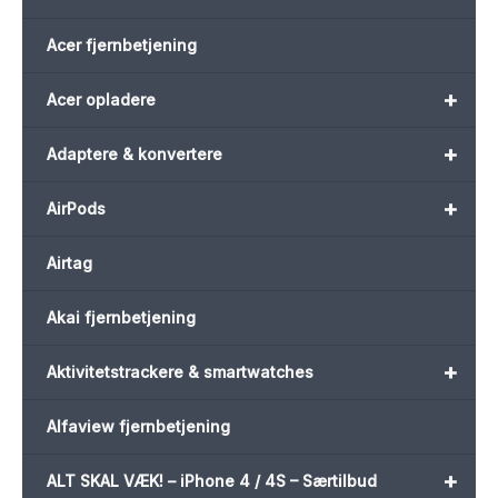
Acer fjernbetjening
+
Acer opladere
+
Adaptere & konvertere
+
AirPods
Airtag
Akai fjernbetjening
+
Aktivitetstrackere & smartwatches
Alfaview fjernbetjening
+
ALT SKAL VÆK! – iPhone 4 / 4S – Særtilbud