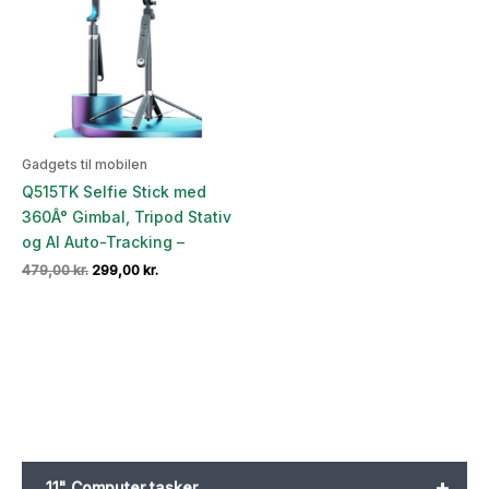
Gadgets til mobilen
Q515TK Selfie Stick med
360Â° Gimbal, Tripod Stativ
og AI Auto-Tracking –
Den
Den
479,00
kr.
299,00
kr.
oprindelige
aktuelle
pris
pris
var:
er:
479,00 kr..
299,00 kr..
+
11" Computer tasker