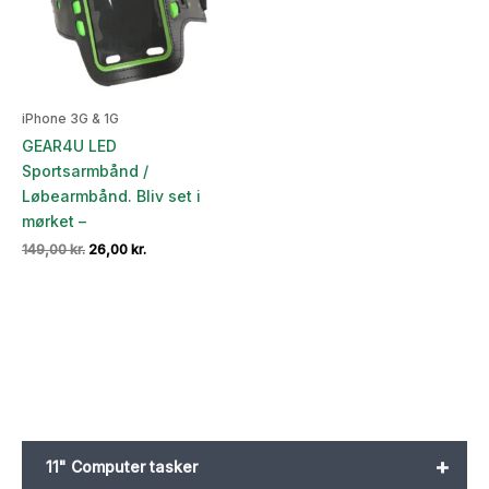
iPhone 3G & 1G
GEAR4U LED
Sportsarmbånd /
Løbearmbånd. Bliv set i
mørket –
Den
Den
149,00
kr.
26,00
kr.
oprindelige
aktuelle
pris
pris
var:
er:
149,00 kr..
26,00 kr..
+
11" Computer tasker