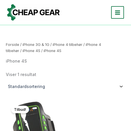
Gå
til
indholdet
Forside
/
iPhone 3G & 1G
/
iPhone 4 tilbehør
/
iPhone 4
tilbehør
/
iPhone 4S
/ iPhone 4S
iPhone 4S
Viser 1 resultat
Tilbud!