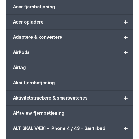
Acer fjernbetjening
+
Acer opladere
+
Adaptere & konvertere
+
AirPods
Airtag
Akai fjernbetjening
+
Aktivitetstrackere & smartwatches
Alfaview fjernbetjening
+
ALT SKAL VÆK! – iPhone 4 / 4S – Særtilbud