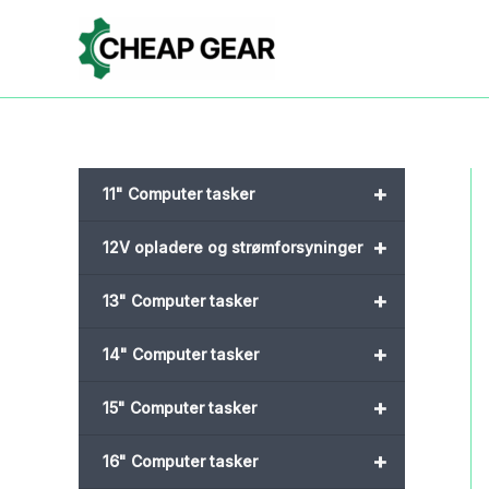
Gå
til
indholdet
+
11" Computer tasker
+
12V opladere og strømforsyninger
+
13" Computer tasker
+
14" Computer tasker
+
15" Computer tasker
+
16" Computer tasker