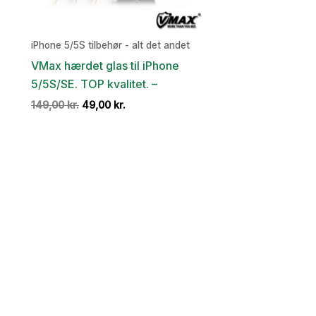
iPhone 5/5S tilbehør - alt det andet
VMax hærdet glas til iPhone
5/5S/SE. TOP kvalitet. –
Den
Den
149,00
kr.
49,00
kr.
oprindelige
aktuelle
pris
pris
var:
er:
149,00 kr..
49,00 kr..