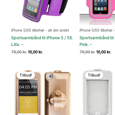
iPhone 5/5S tilbehør - alt det andet
iPhone 5/5S tilbehør -
Sportsarmbånd til iPhone 5 / 5S.
Sportsarmbånd til 
Lilla. –
Pink. –
Den
Den
Den
D
79,00
kr.
10,00
kr.
79,00
kr.
10,00
kr.
oprindelige
aktuelle
oprindelig
ak
pris
pris
pris
pr
var:
er:
var:
er
79,00 kr..
10,00 kr..
79,00 kr..
10
Tilbud!
Tilbud!