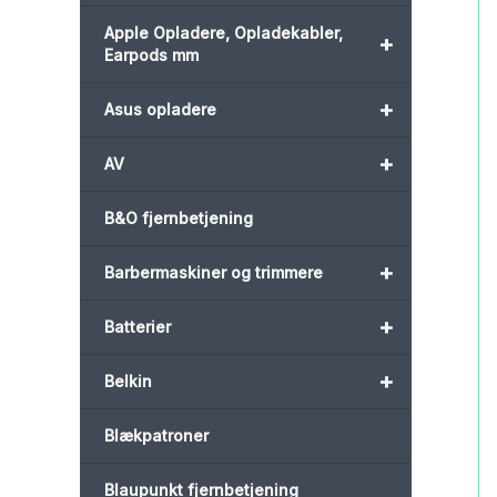
Apple Opladere, Opladekabler,
+
Earpods mm
+
Asus opladere
+
AV
B&O fjernbetjening
+
Barbermaskiner og trimmere
+
Batterier
+
Belkin
Blækpatroner
Blaupunkt fjernbetjening