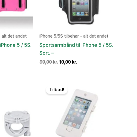
 alt det andet
iPhone 5/5S tilbehør - alt det andet
iPhone 5 / 5S.
Sportsarmbånd til iPhone 5 / 5S.
Sort. –
en
Den
Den
99,00
kr.
10,00
kr.
e
tuelle
oprindelige
aktuelle
is
pris
pris
:
var:
er:
,00 kr..
99,00 kr..
10,00 kr..
Tilbud!