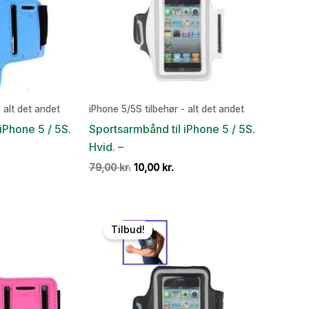
 alt det andet
iPhone 5/5S tilbehør - alt det andet
iPhone 5 / 5S.
Sportsarmbånd til iPhone 5 / 5S.
Hvid. –
en
Den
Den
79,00
kr.
10,00
kr.
e
tuelle
oprindelige
aktuelle
is
pris
pris
:
var:
er:
,00 kr..
79,00 kr..
10,00 kr..
Tilbud!