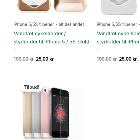
iPhone 5/5S tilbehør - alt det andet
iPhone 5/5S tilbehør -
Vandtæt cykelholder /
Vandtæt cykelhold
styrholder til iPhone 5 / 5S. Gold.
styrholder til iPho
–
–
Den
Den
Den
199,00
kr.
25,00
kr.
199,00
kr.
25,00
kr.
oprindelige
aktuelle
oprindeli
a
pris
pris
pris
p
var:
er:
var:
e
199,00 kr..
25,00 kr..
199,00 kr.
2
Tilbud!