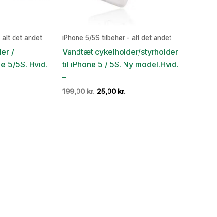
 alt det andet
iPhone 5/5S tilbehør - alt det andet
er /
Vandtæt cykelholder/styrholder
ne 5/5S. Hvid.
til iPhone 5 / 5S. Ny model.Hvid.
–
Den
Den
Den
199,00
kr.
25,00
kr.
ge
ktuelle
oprindelige
aktuelle
ris
pris
pris
r:
var:
er:
.
5,00 kr..
199,00 kr..
25,00 kr..