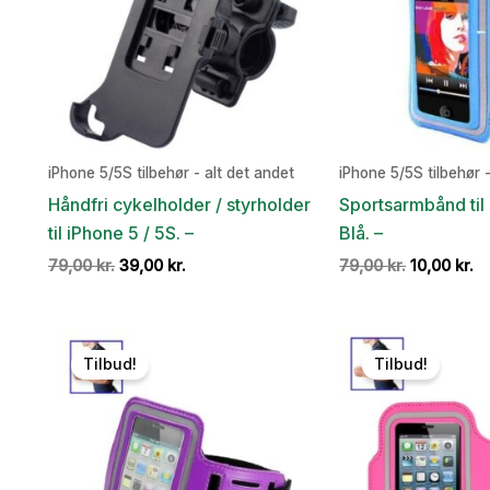
iPhone 5/5S tilbehør - alt det andet
iPhone 5/5S tilbehør -
Håndfri cykelholder / styrholder
Sportsarmbånd til 
til iPhone 5 / 5S. –
Blå. –
Den
Den
Den
D
79,00
kr.
39,00
kr.
79,00
kr.
10,00
kr.
oprindelige
aktuelle
oprindelig
ak
pris
pris
pris
pr
var:
er:
var:
er
79,00 kr..
39,00 kr..
79,00 kr..
10
Tilbud!
Tilbud!