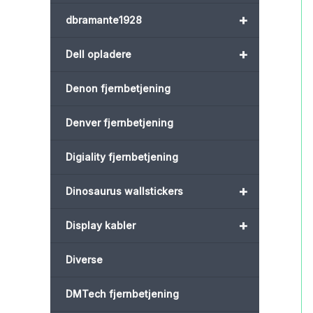
+
dbramante1928
+
Dell opladere
Denon fjernbetjening
Denver fjernbetjening
Digiality fjernbetjening
+
Dinosaurus wallstickers
+
Display kabler
Diverse
DMTech fjernbetjening