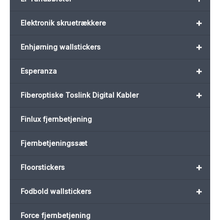
+
Elektronik skruetrækkere
+
Enhjørning wallstickers
+
Esperanza
+
Fiberoptiske Toslink Digital Kabler
Finlux fjernbetjening
Fjernbetjeningssæt
+
Floorstickers
+
Fodbold wallstickers
Force fjernbetjening