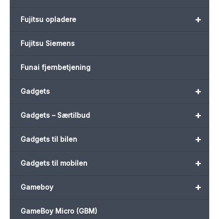
+
Fujitsu opladere
Fujitsu Siemens
Funai fjernbetjening
+
Gadgets
+
Gadgets – Særtilbud
+
Gadgets til bilen
+
Gadgets til mobilen
+
Gameboy
GameBoy Micro (GBM)