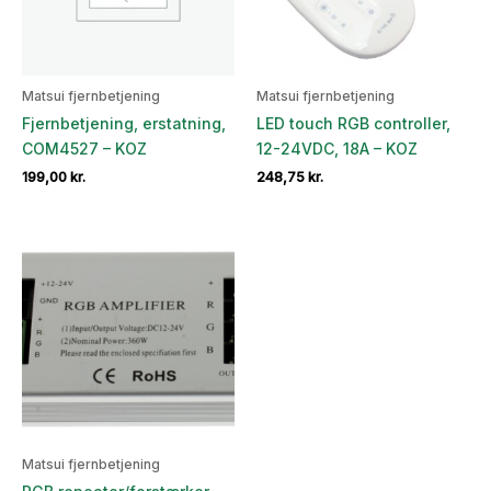
Matsui fjernbetjening
Matsui fjernbetjening
Fjernbetjening, erstatning,
LED touch RGB controller,
COM4527 – KOZ
12-24VDC, 18A – KOZ
199,00
kr.
248,75
kr.
Matsui fjernbetjening