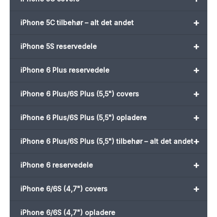
+
iPhone 5C tilbehør – alt det andet
+
iPhone 5S reservedele
+
iPhone 6 Plus reservedele
+
iPhone 6 Plus/6S Plus (5,5") covers
+
iPhone 6 Plus/6S Plus (5,5") opladere
+
iPhone 6 Plus/6S Plus (5,5") tilbehør – alt det andet
+
iPhone 6 reservedele
+
iPhone 6/6S (4,7") covers
iPhone 6/6S (4,7") opladere