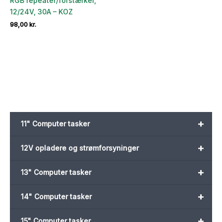
RGB repeater/forstærker,
12/24V, 30A – KOZ
98,00
kr.
+
11" Computer tasker
+
12V opladere og strømforsyninger
+
13" Computer tasker
+
14" Computer tasker
+
15" Computer tasker