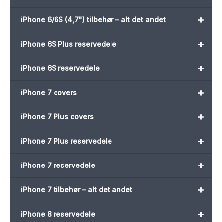
+
iPhone 6/6S (4,7") tilbehør – alt det andet
+
iPhone 6S Plus reservedele
+
iPhone 6S reservedele
+
iPhone 7 covers
+
iPhone 7 Plus covers
+
iPhone 7 Plus reservedele
+
iPhone 7 reservedele
+
iPhone 7 tilbehør – alt det andet
+
iPhone 8 reservedele