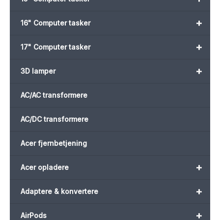
+
16" Computer tasker
+
17" Computer tasker
+
3D lamper
AC/AC transformere
AC/DC transformere
Acer fjernbetjening
+
Acer opladere
+
Adaptere & konvertere
+
AirPods