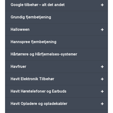
+
Google tilbehør – alt det andet
Grundig fjernbetjening
+
Halloween
Hannspree fjernbetjening
Hårtørrere og Hårfjernelses-systemer
+
Havfruer
+
Havit Elektronik Tilbehør
+
Havit Høretelefoner og Earbuds
+
Havit Opladere og opladekabler