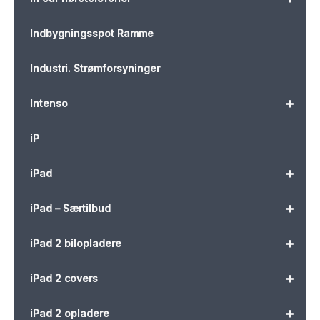
Indbygningsspot Ramme
Industri. Strømforsyninger
+
Intenso
iP
+
iPad
+
iPad – Særtilbud
+
iPad 2 bilopladere
+
iPad 2 covers
+
iPad 2 opladere