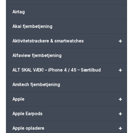
Airtag
Akai fjernbetjening
+
Aktivitetstrackere & smartwatches
Alfaview fjernbetjening
+
ALT SKAL VÆK! – iPhone 4 / 4S – Særtilbud
Amitech fjernbetjening
+
Apple
+
Apple Earpods
+
Apple opladere