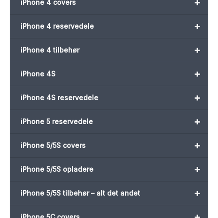
+
iPhone 4 covers
+
iPhone 4 reservedele
+
iPhone 4 tilbehør
+
iPhone 4S
+
iPhone 4S reservedele
+
iPhone 5 reservedele
+
iPhone 5/5S covers
+
iPhone 5/5S opladere
+
iPhone 5/5S tilbehør – alt det andet
+
iPhone 5C covers