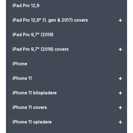
iPad Pro 12,9
+
iPad Pro 12,9" (1. gen & 2017) covers
iPad Pro 9,7" (2016)
+
iPad Pro 9,7" (2016) covers
iPhone
+
iPhone 11
+
iPhone 11 bilopladere
+
iPhone 11 covers
+
iPhone 11 opladere