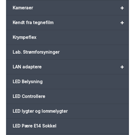
+
Kameraer
+
Kendt fra tegnefilm
Krympeflex
Lab. Strømforsyninger
+
LAN adaptere
LED Belysning
LED Controllere
LED lygter og lommelygter
LED Pære E14 Sokkel