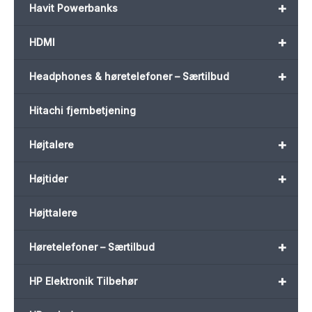
+
Havit Powerbanks
+
HDMI
+
Headphones & høretelefoner – Særtilbud
Hitachi fjernbetjening
+
Højtalere
+
Højtider
Højttalere
+
Høretelefoner – Særtilbud
+
HP Elektronik Tilbehør