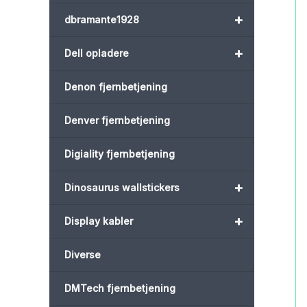
+
dbramante1928
+
Dell opladere
Denon fjernbetjening
Denver fjernbetjening
Digiality fjernbetjening
+
Dinosaurus wallstickers
+
Display kabler
Diverse
DMTech fjernbetjening