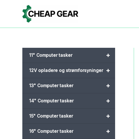
Gå
til
indholdet
+
11" Computer tasker
+
12V opladere og strømforsyninger
+
13" Computer tasker
+
14" Computer tasker
+
15" Computer tasker
+
16" Computer tasker