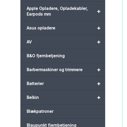
Apple Opladere, Opladekabler,
+
Earpods mm
+
Asus opladere
+
AV
B&O fjernbetjening
+
Barbermaskiner og trimmere
+
Batterier
+
Belkin
Blækpatroner
Blaupunkt fjernbetjening