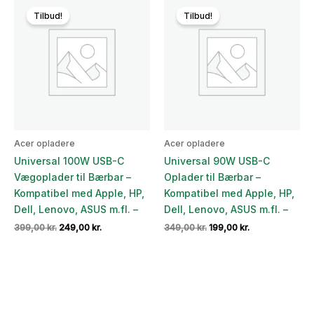
Tilbud!
Tilbud!
Acer opladere
Acer opladere
Universal 100W USB-C
Universal 90W USB-C
Vægoplader til Bærbar –
Oplader til Bærbar –
Kompatibel med Apple, HP,
Kompatibel med Apple, HP,
Dell, Lenovo, ASUS m.fl. –
Dell, Lenovo, ASUS m.fl. –
Den
Den
Den
Den
399,00
kr.
249,00
kr.
349,00
kr.
199,00
kr.
oprindelige
aktuelle
oprindelige
aktuelle
pris
pris
pris
pris
var:
er:
var:
er:
399,00 kr..
249,00 kr..
349,00 kr..
199,00 kr..