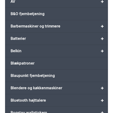
+
AV
B&O fjernbetjening
+
Barbermaskiner og trimmere
+
Batterier
+
Belkin
Blækpatroner
Blaupunkt fjernbetjening
+
Blendere og køkkenmaskiner
+
Bluetooth højttalere
+
Bogstav wallstickers