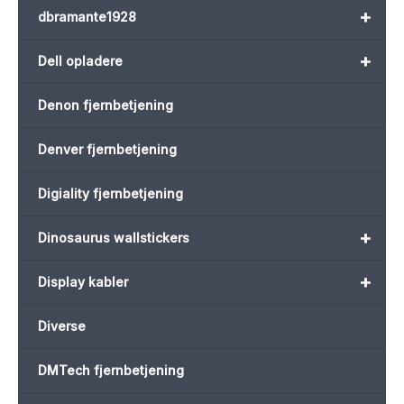
+
dbramante1928
+
Dell opladere
Denon fjernbetjening
Denver fjernbetjening
Digiality fjernbetjening
+
Dinosaurus wallstickers
+
Display kabler
Diverse
DMTech fjernbetjening