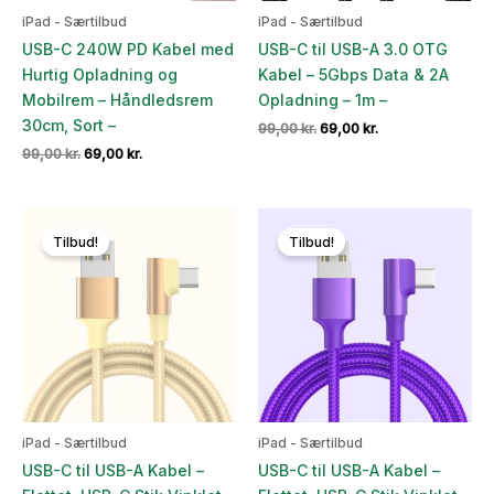
iPad - Særtilbud
iPad - Særtilbud
USB-C 240W PD Kabel med
USB-C til USB-A 3.0 OTG
Hurtig Opladning og
Kabel – 5Gbps Data & 2A
Mobilrem – Håndledsrem
Opladning – 1m –
30cm, Sort –
Den
Den
99,00
kr.
69,00
kr.
oprindelige
aktuelle
Den
Den
99,00
kr.
69,00
kr.
pris
pris
oprindelige
aktuelle
var:
er:
pris
pris
99,00 kr..
69,00 kr..
var:
er:
99,00 kr..
69,00 kr..
Tilbud!
Tilbud!
iPad - Særtilbud
iPad - Særtilbud
USB-C til USB-A Kabel –
USB-C til USB-A Kabel –