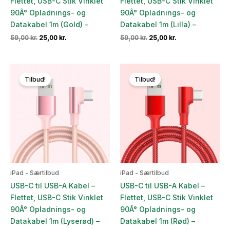
Flettet, USB-C Stik Vinklet
Flettet, USB-C Stik Vinklet
90Â° Opladnings- og
90Â° Opladnings- og
Datakabel 1m (Gold) –
Datakabel 1m (Lilla) –
Den
Den
Den
Den
59,00
kr.
25,00
kr.
59,00
kr.
25,00
kr.
oprindelige
aktuelle
oprindelige
aktuelle
pris
pris
pris
pris
var:
er:
var:
er:
59,00 kr..
25,00 kr..
59,00 kr..
25,00 kr..
Tilbud!
Tilbud!
iPad - Særtilbud
iPad - Særtilbud
USB-C til USB-A Kabel –
USB-C til USB-A Kabel –
Flettet, USB-C Stik Vinklet
Flettet, USB-C Stik Vinklet
90Â° Opladnings- og
90Â° Opladnings- og
Datakabel 1m (Lyserød) –
Datakabel 1m (Rød) –