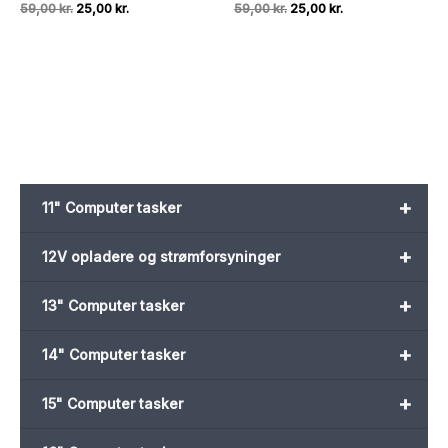
Den
Den
Den
Den
59,00
kr.
25,00
kr.
59,00
kr.
25,00
kr.
oprindelige
aktuelle
oprindelige
aktuelle
pris
pris
pris
pris
var:
er:
var:
er:
59,00 kr..
25,00 kr..
59,00 kr..
25,00 kr..
+
11" Computer tasker
+
12V opladere og strømforsyninger
+
13" Computer tasker
+
14" Computer tasker
+
15" Computer tasker