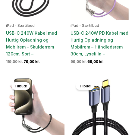
iPad - Særtilbud
iPad - Særtilbud
USB-C 240W Kabel med
USB-C 240W PD Kabel med
Hurtig Opladning og
Hurtig Opladning og
Mobilrem – Skulderrem
Mobilrem – Håndledsrem
120cm, Sort –
30cm, Lyselilla –
Den
Den
Den
Den
119,00
kr.
79,00
kr.
99,00
kr.
69,00
kr.
oprindelige
aktuelle
oprindelige
aktuelle
pris
pris
pris
pris
var:
er:
var:
er:
119,00 kr..
79,00 kr..
99,00 kr..
69,00 kr..
Tilbud!
Tilbud!