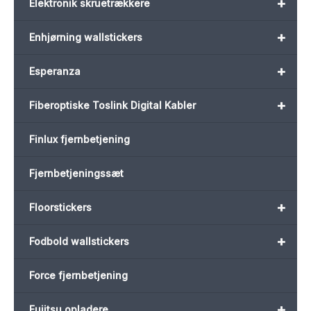
+
Elektronik skruetrækkere
+
Enhjørning wallstickers
+
Esperanza
+
Fiberoptiske Toslink Digital Kabler
Finlux fjernbetjening
Fjernbetjeningssæt
+
Floorstickers
+
Fodbold wallstickers
Force fjernbetjening
+
Fujitsu opladere