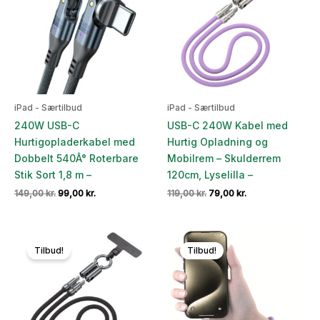
iPad - Særtilbud
iPad - Særtilbud
240W USB-C
USB-C 240W Kabel med
Hurtigopladerkabel med
Hurtig Opladning og
Dobbelt 540Â° Roterbare
Mobilrem – Skulderrem
Stik Sort 1,8 m –
120cm, Lyselilla –
Den
Den
Den
Den
149,00
kr.
99,00
kr.
119,00
kr.
79,00
kr.
oprindelige
aktuelle
oprindelige
aktuelle
pris
pris
pris
pris
var:
er:
var:
er:
149,00 kr..
99,00 kr..
119,00 kr..
79,00 kr..
Tilbud!
Tilbud!