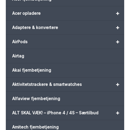
+
Acer opladere
+
Adaptere & konvertere
+
AirPods
Airtag
Akai fjernbetjening
+
Aktivitetstrackere & smartwatches
Alfaview fjernbetjening
+
ALT SKAL VÆK! – iPhone 4 / 4S – Særtilbud
Amitech fjernbetjening