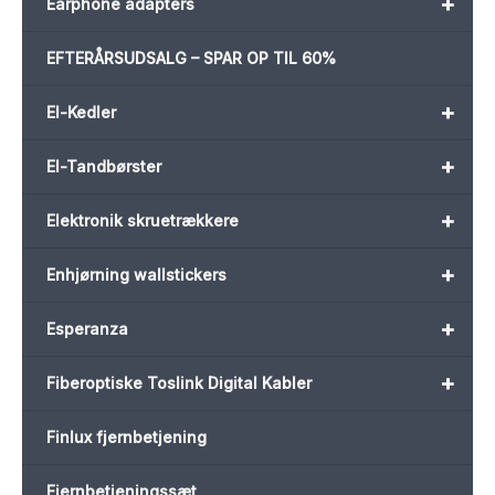
+
Earphone adapters
EFTERÅRSUDSALG – SPAR OP TIL 60%
+
El-Kedler
+
El-Tandbørster
+
Elektronik skruetrækkere
+
Enhjørning wallstickers
+
Esperanza
+
Fiberoptiske Toslink Digital Kabler
Finlux fjernbetjening
Fjernbetjeningssæt