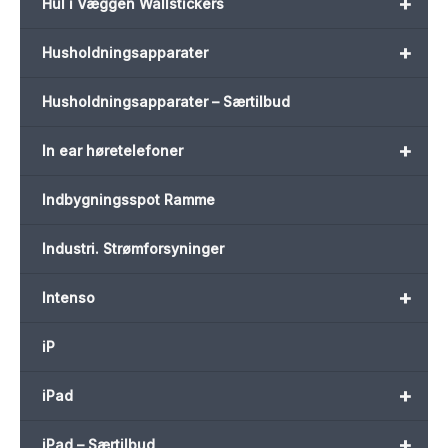
+
Hul i Væggen Wallstickers
+
Husholdningsapparater
Husholdningsapparater – Særtilbud
+
In ear høretelefoner
Indbygningsspot Ramme
Industri. Strømforsyninger
+
Intenso
iP
+
iPad
+
iPad – Særtilbud