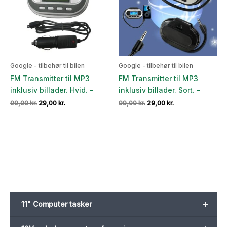
Google - tilbehør til bilen
Google - tilbehør til bilen
FM Transmitter til MP3
FM Transmitter til MP3
inklusiv billader. Hvid. –
inklusiv billader. Sort. –
Den
Den
Den
Den
99,00
kr.
29,00
kr.
99,00
kr.
29,00
kr.
oprindelige
aktuelle
oprindelige
aktuelle
pris
pris
pris
pris
var:
er:
var:
er:
99,00 kr..
29,00 kr..
99,00 kr..
29,00 kr..
+
11" Computer tasker