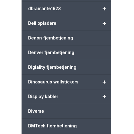
+
dbramante1928
+
Dell opladere
Denon fjernbetjening
Denver fjernbetjening
Digiality fjernbetjening
+
Dinosaurus wallstickers
+
Display kabler
Diverse
DMTech fjernbetjening