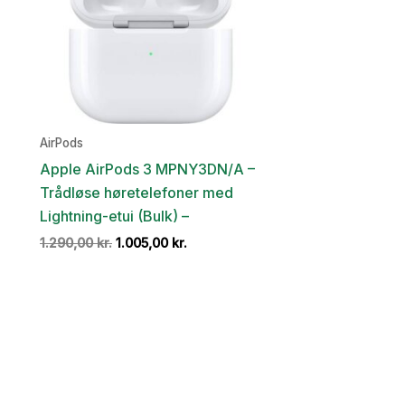
AirPods
Apple AirPods 3 MPNY3DN/A –
Trådløse høretelefoner med
Lightning-etui (Bulk) –
Den
Den
1.290,00
kr.
1.005,00
kr.
oprindelige
aktuelle
pris
pris
var:
er:
1.290,00 kr..
1.005,00 kr..