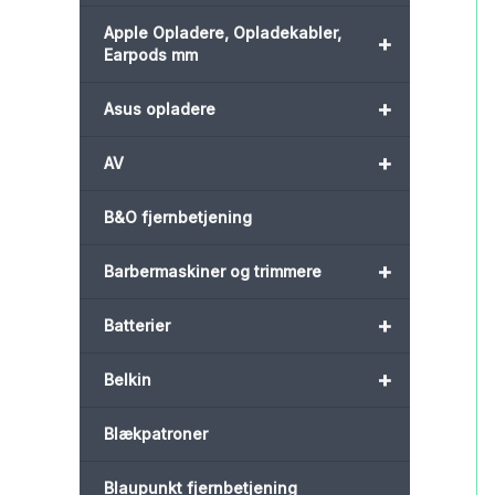
Apple Opladere, Opladekabler,
+
Earpods mm
+
Asus opladere
+
AV
B&O fjernbetjening
+
Barbermaskiner og trimmere
+
Batterier
+
Belkin
Blækpatroner
Blaupunkt fjernbetjening