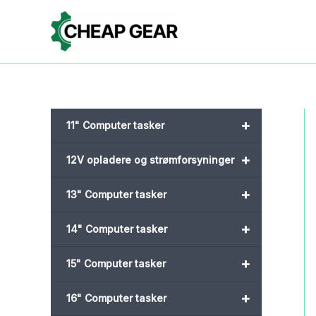
Gå
til
indholdet
+
11" Computer tasker
+
12V opladere og strømforsyninger
+
13" Computer tasker
+
14" Computer tasker
+
15" Computer tasker
+
16" Computer tasker