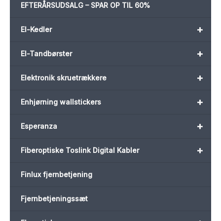
EFTERÅRSUDSALG – SPAR OP TIL 60%
+
El-Kedler
+
El-Tandbørster
+
Elektronik skruetrækkere
+
Enhjørning wallstickers
+
Esperanza
+
Fiberoptiske Toslink Digital Kabler
Finlux fjernbetjening
Fjernbetjeningssæt