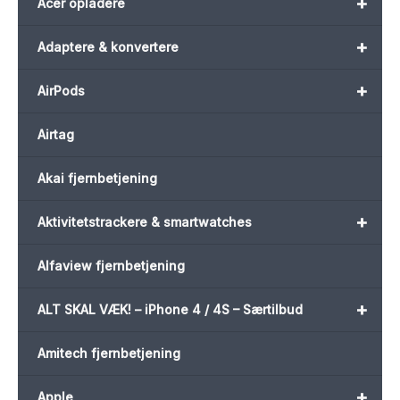
+
Acer opladere
+
Adaptere & konvertere
+
AirPods
Airtag
Akai fjernbetjening
+
Aktivitetstrackere & smartwatches
Alfaview fjernbetjening
+
ALT SKAL VÆK! – iPhone 4 / 4S – Særtilbud
Amitech fjernbetjening
+
Apple