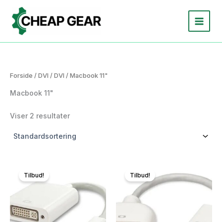
Gå
til
indholdet
Forside
/
DVI
/
DVI
/ Macbook 11"
Macbook 11"
Viser 2 resultater
Tilbud!
Tilbud!