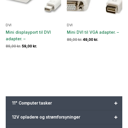
DVI
DVI
Mini displayport til DVI
Mini DVI til VGA adapter. –
adapter. –
Den
Den
89,00
kr.
49,00
kr.
oprindelige
aktuelle
Den
Den
89,00
kr.
59,00
kr.
pris
pris
oprindelige
aktuelle
var:
er:
pris
pris
89,00 kr..
49,00 kr..
var:
er:
89,00 kr..
59,00 kr..
+
11" Computer tasker
+
12V opladere og strømforsyninger