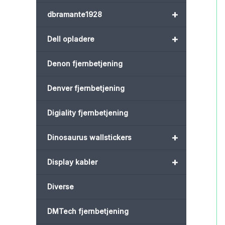
+
dbramante1928
+
Dell opladere
Denon fjernbetjening
Denver fjernbetjening
Digiality fjernbetjening
+
Dinosaurus wallstickers
+
Display kabler
Diverse
DMTech fjernbetjening