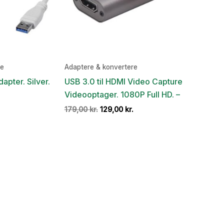
re
Adaptere & konvertere
apter. Silver.
USB 3.0 til HDMI Video Capture
Videooptager. 1080P Full HD. –
Den
Den
Den
.
179,00
kr.
129,00
kr.
ge
aktuelle
oprindelige
aktuelle
pris
pris
pris
er:
var:
er:
.
129,00 kr..
179,00 kr..
129,00 kr..