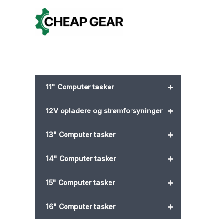
Gå
til
indholdet
+
11" Computer tasker
+
12V opladere og strømforsyninger
+
13" Computer tasker
+
14" Computer tasker
+
15" Computer tasker
+
16" Computer tasker