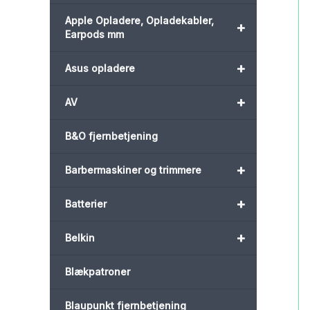
Apple Opladere, Opladekabler,
+
Earpods mm
+
Asus opladere
+
AV
B&O fjernbetjening
+
Barbermaskiner og trimmere
+
Batterier
+
Belkin
Blækpatroner
Blaupunkt fjernbetjening