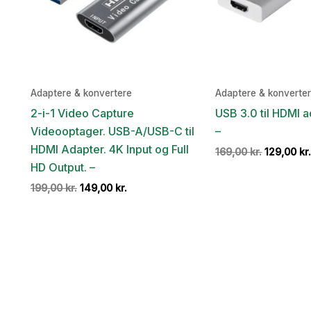
Adaptere & konvertere
Adaptere & konverte
2-i-1 Video Capture
USB 3.0 til HDMI ad
Videooptager. USB-A/USB-C til
–
HDMI Adapter. 4K Input og Full
Den
169,00
kr.
129,00
kr
oprindeli
HD Output. –
pris
Den
Den
199,00
kr.
149,00
kr.
var:
oprindelige
aktuelle
169,00 kr.
pris
pris
var:
er:
199,00 kr..
149,00 kr..