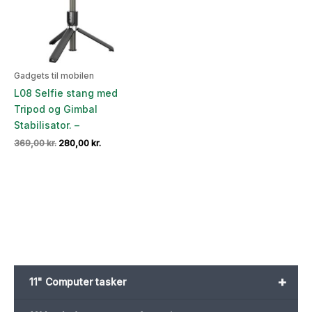
Gadgets til mobilen
L08 Selfie stang med
Tripod og Gimbal
Stabilisator. –
Den
Den
369,00
kr.
280,00
kr.
oprindelige
aktuelle
pris
pris
var:
er:
369,00 kr..
280,00 kr..
+
11" Computer tasker