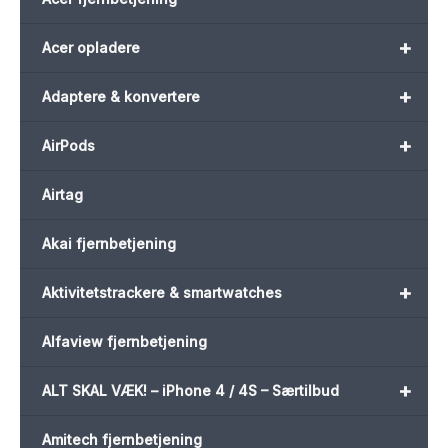
+
Acer opladere
+
Adaptere & konvertere
+
AirPods
Airtag
Akai fjernbetjening
+
Aktivitetstrackere & smartwatches
Alfaview fjernbetjening
+
ALT SKAL VÆK! – iPhone 4 / 4S – Særtilbud
Amitech fjernbetjening