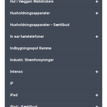
+
Hul i Væggen Wallstickers
+
Husholdningsapparater
Husholdningsapparater – Særtilbud
+
In ear høretelefoner
Indbygningsspot Ramme
Industri. Strømforsyninger
+
Intenso
iP
+
iPad
+
iPad – Særtilbud