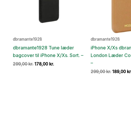
dbramante1928
dbramante1928
dbramante1928 Tune læder
iPhone X/Xs dbra
bagcover til iPhone X/Xs. Sort. –
London Læder Cov
–
Den
Den
299,00
kr.
178,00
kr.
oprindelige
aktuelle
Den
299,00
kr.
189,00
kr
pris
pris
oprindel
var:
er:
pris
299,00 kr..
178,00 kr..
var:
299,00 kr