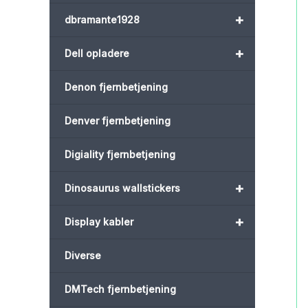
+
dbramante1928
+
Dell opladere
Denon fjernbetjening
Denver fjernbetjening
Digiality fjernbetjening
+
Dinosaurus wallstickers
+
Display kabler
Diverse
DMTech fjernbetjening