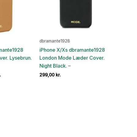
dbramante1928
mante1928
iPhone X/Xs dbramante1928
er. Lysebrun.
London Mode Læder Cover.
Night Black. –
Den
.
299,00
kr.
ige
aktuelle
pris
er:
..
189,00 kr..