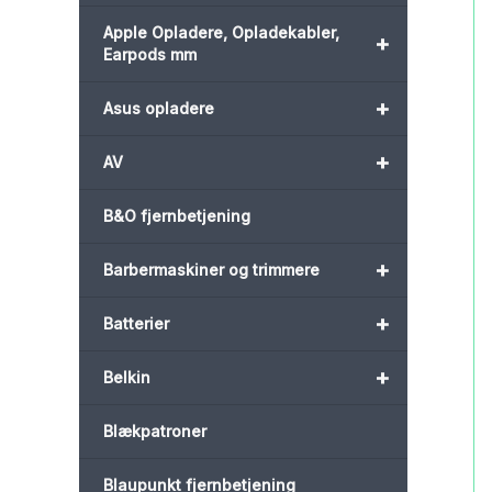
Apple Opladere, Opladekabler,
+
Earpods mm
+
Asus opladere
+
AV
B&O fjernbetjening
+
Barbermaskiner og trimmere
+
Batterier
+
Belkin
Blækpatroner
Blaupunkt fjernbetjening