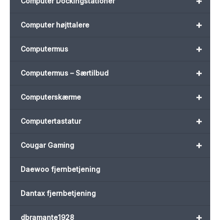
+
Computer Dockingstationer
+
Computer højttalere
+
Computermus
+
Computermus – Særtilbud
+
Computerskærme
+
Computertastatur
+
Cougar Gaming
Daewoo fjernbetjening
Dantax fjernbetjening
+
dbramante1928