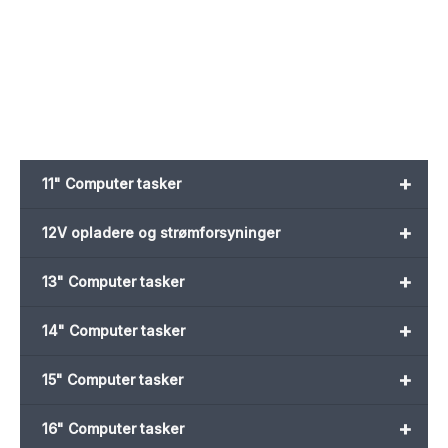
pris
pris
var:
er:
299,00 kr..
249,00 kr..
+
11" Computer tasker
+
12V opladere og strømforsyninger
+
13" Computer tasker
+
14" Computer tasker
+
15" Computer tasker
+
16" Computer tasker