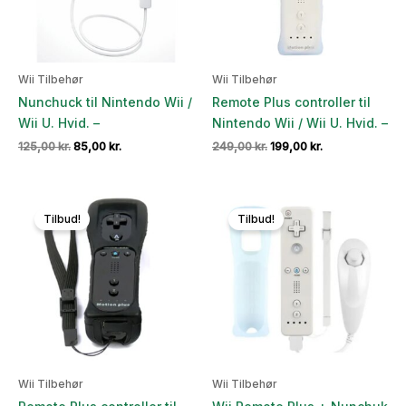
Wii Tilbehør
Wii Tilbehør
Nunchuck til Nintendo Wii /
Remote Plus controller til
Wii U. Hvid. –
Nintendo Wii / Wii U. Hvid. –
Den
Den
Den
Den
125,00
kr.
85,00
kr.
249,00
kr.
199,00
kr.
oprindelige
aktuelle
oprindelige
aktuelle
pris
pris
pris
pris
var:
er:
var:
er:
125,00 kr..
85,00 kr..
249,00 kr..
199,00 kr..
Tilbud!
Tilbud!
Wii Tilbehør
Wii Tilbehør