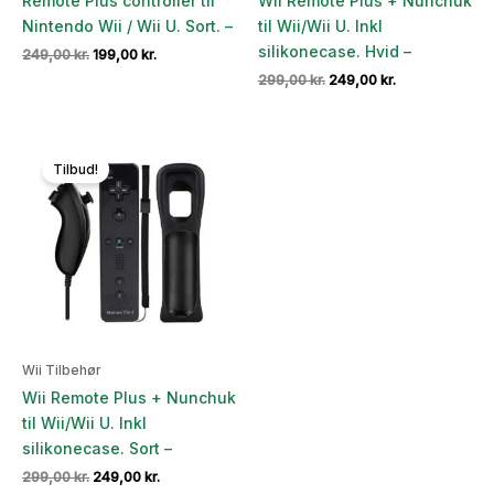
Remote Plus controller til
Wii Remote Plus + Nunchuk
Nintendo Wii / Wii U. Sort. –
til Wii/Wii U. Inkl
silikonecase. Hvid –
Den
Den
249,00
kr.
199,00
kr.
oprindelige
aktuelle
Den
Den
299,00
kr.
249,00
kr.
pris
pris
oprindelige
aktuelle
var:
er:
pris
pris
249,00 kr..
199,00 kr..
var:
er:
299,00 kr..
249,00 kr..
Tilbud!
Wii Tilbehør
Wii Remote Plus + Nunchuk
til Wii/Wii U. Inkl
silikonecase. Sort –
Den
Den
299,00
kr.
249,00
kr.
oprindelige
aktuelle