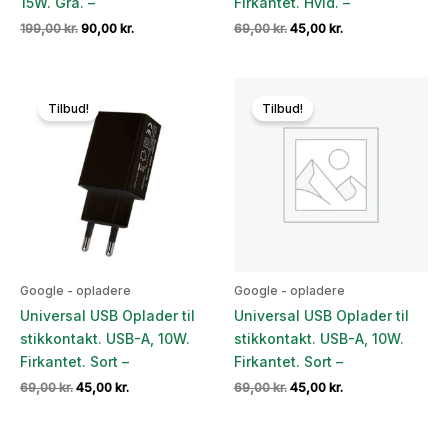
15W. Grå. –
Firkantet. Hvid. –
Den
Den
Den
Den
199,00
kr.
90,00
kr.
69,00
kr.
45,00
kr.
oprindelige
aktuelle
oprindelige
aktuelle
pris
pris
pris
pris
var:
er:
var:
er:
199,00 kr..
90,00 kr..
69,00 kr..
45,00 kr..
Tilbud!
Tilbud!
Google - opladere
Google - opladere
Universal USB Oplader til
Universal USB Oplader til
stikkontakt. USB-A, 10W.
stikkontakt. USB-A, 10W.
Firkantet. Sort –
Firkantet. Sort –
Den
Den
Den
Den
69,00
kr.
45,00
kr.
69,00
kr.
45,00
kr.
oprindelige
aktuelle
oprindelige
aktuelle
pris
pris
pris
pris
var:
er:
var:
er: