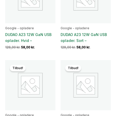
Google - opladere
Google - opladere
DUDAO A23 12W GaN USB
DUDAO A23 12W GaN USB
oplader. Hvid –
oplader. Sort –
Den
Den
Den
Den
129,00
kr.
58,00
kr.
129,00
kr.
58,00
kr.
oprindelige
aktuelle
oprindelige
aktuelle
pris
pris
pris
pris
var:
er:
var:
er:
129,00 kr..
58,00 kr..
129,00 kr..
58,00 kr..
Tilbud!
Tilbud!
Google - opladere
Google - opladere