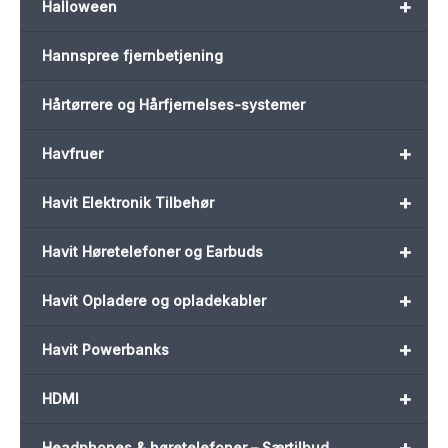
+
Halloween
Hannspree fjernbetjening
Hårtørrere og Hårfjernelses-systemer
+
Havfruer
+
Havit Elektronik Tilbehør
+
Havit Høretelefoner og Earbuds
+
Havit Opladere og opladekabler
+
Havit Powerbanks
+
HDMI
+
Headphones & høretelefoner – Særtilbud