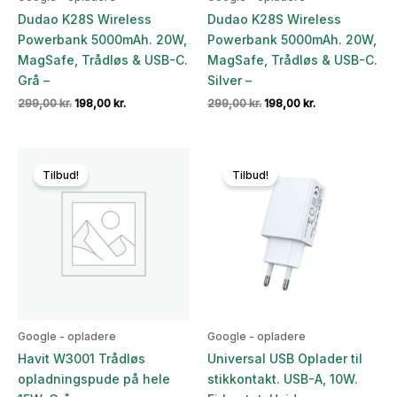
Dudao K28S Wireless
Dudao K28S Wireless
Powerbank 5000mAh. 20W,
Powerbank 5000mAh. 20W,
MagSafe, Trådløs & USB-C.
MagSafe, Trådløs & USB-C.
Grå –
Silver –
Den
Den
Den
Den
299,00
kr.
198,00
kr.
299,00
kr.
198,00
kr.
oprindelige
aktuelle
oprindelige
aktuelle
pris
pris
pris
pris
var:
er:
var:
er:
299,00 kr..
198,00 kr..
299,00 kr..
198,00 kr..
Tilbud!
Tilbud!
Google - opladere
Google - opladere
Havit W3001 Trådløs
Universal USB Oplader til
opladningspude på hele
stikkontakt. USB-A, 10W.