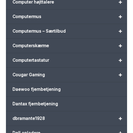
+
Computer højttalere
+
Computermus
+
Computermus – Særtilbud
+
Computerskærme
+
Computertastatur
+
Cougar Gaming
Daewoo fjernbetjening
Dantax fjernbetjening
+
dbramante1928
+
Dell opladere