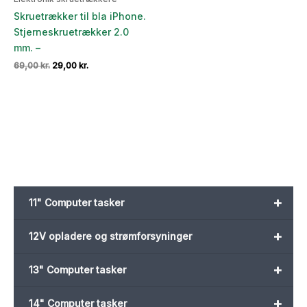
Skruetrækker til bla iPhone.
Stjerneskruetrækker 2.0
mm. –
Den
Den
69,00
kr.
29,00
kr.
oprindelige
aktuelle
pris
pris
var:
er:
69,00 kr..
29,00 kr..
+
11" Computer tasker
+
12V opladere og strømforsyninger
+
13" Computer tasker
+
14" Computer tasker