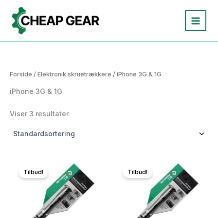
Gå
til
indholdet
Forside
/
Elektronik skruetrækkere
/ iPhone 3G & 1G
iPhone 3G & 1G
Viser 3 resultater
Tilbud!
Tilbud!