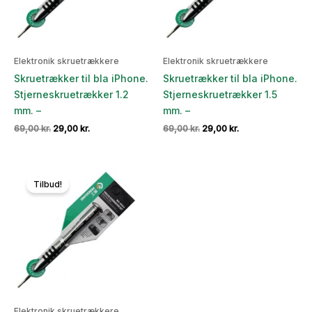
Elektronik skruetrækkere
Elektronik skruetrækkere
Skruetrækker til bla iPhone.
Skruetrækker til bla iPhone.
Stjerneskruetrækker 1.2
Stjerneskruetrækker 1.5
mm. –
mm. –
Den
Den
Den
Den
69,00
kr.
29,00
kr.
69,00
kr.
29,00
kr.
oprindelige
aktuelle
oprindelige
aktuelle
pris
pris
pris
pris
var:
er:
var:
er:
69,00 kr..
29,00 kr..
69,00 kr..
29,00 kr..
Tilbud!
Elektronik skruetrækkere