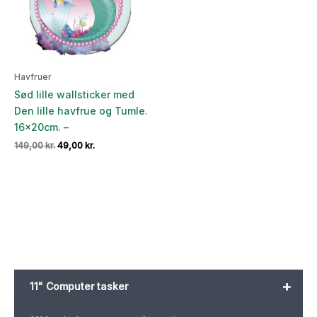
Havfruer
Sød lille wallsticker med
Den lille havfrue og Tumle.
16x20cm. –
Den
Den
149,00
kr.
49,00
kr.
oprindelige
aktuelle
pris
pris
var:
er:
149,00 kr..
49,00 kr..
+
11" Computer tasker