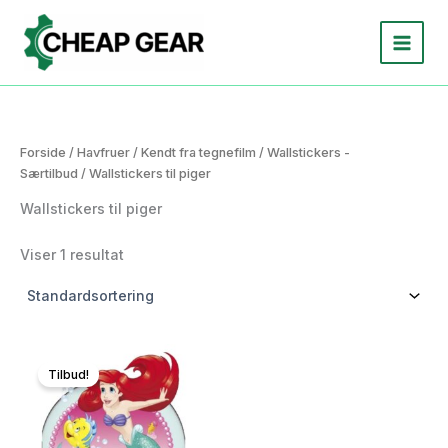
Gå
til
indholdet
Forside
/
Havfruer
/
Kendt fra tegnefilm
/
Wallstickers -
Særtilbud
/ Wallstickers til piger
Wallstickers til piger
Viser 1 resultat
Tilbud!