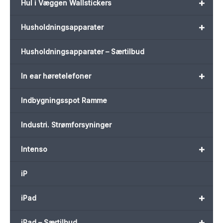
+
Hul i Væggen Wallstickers
+
Husholdningsapparater
Husholdningsapparater – Særtilbud
+
In ear høretelefoner
Indbygningsspot Ramme
Industri. Strømforsyninger
+
Intenso
iP
+
iPad
+
iPad – Særtilbud