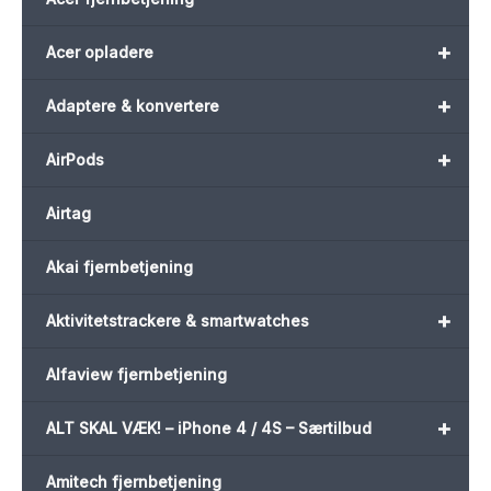
+
Acer opladere
+
Adaptere & konvertere
+
AirPods
Airtag
Akai fjernbetjening
+
Aktivitetstrackere & smartwatches
Alfaview fjernbetjening
+
ALT SKAL VÆK! – iPhone 4 / 4S – Særtilbud
Amitech fjernbetjening