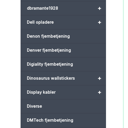
+
dbramante1928
+
Dell opladere
Denon fjernbetjening
Denver fjernbetjening
Digiality fjernbetjening
+
Dinosaurus wallstickers
+
Display kabler
Diverse
DMTech fjernbetjening