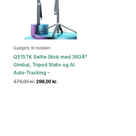
Gadgets til mobilen
Q515TK Selfie Stick med 360Â°
Gimbal, Tripod Stativ og AI
Auto-Tracking –
Den
Den
479,00
kr.
299,00
kr.
oprindelige
aktuelle
pris
pris
var:
er:
479,00 kr..
299,00 kr..