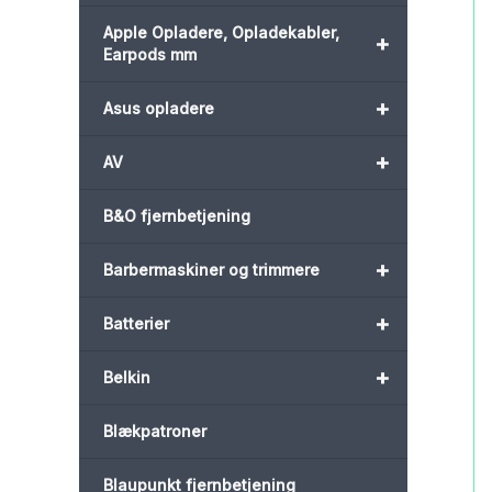
Apple Opladere, Opladekabler,
+
Earpods mm
+
Asus opladere
+
AV
B&O fjernbetjening
+
Barbermaskiner og trimmere
+
Batterier
+
Belkin
Blækpatroner
Blaupunkt fjernbetjening