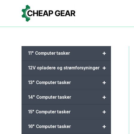
Gå
til
indholdet
+
11" Computer tasker
+
12V opladere og strømforsyninger
+
13" Computer tasker
+
14" Computer tasker
+
15" Computer tasker
+
16" Computer tasker