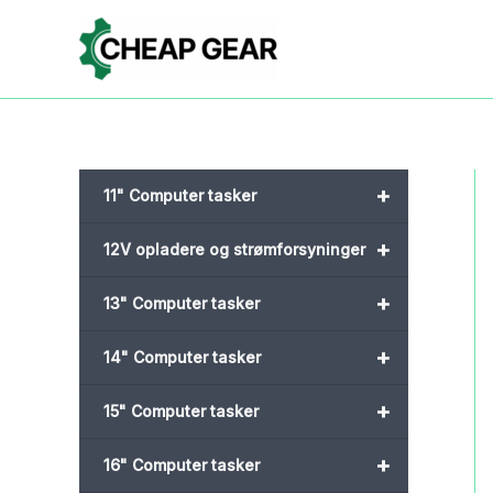
Gå
til
indholdet
+
11" Computer tasker
+
12V opladere og strømforsyninger
+
13" Computer tasker
+
14" Computer tasker
+
15" Computer tasker
+
16" Computer tasker