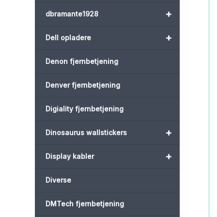
+
dbramante1928
+
Dell opladere
Denon fjernbetjening
Denver fjernbetjening
Digiality fjernbetjening
+
Dinosaurus wallstickers
+
Display kabler
Diverse
DMTech fjernbetjening