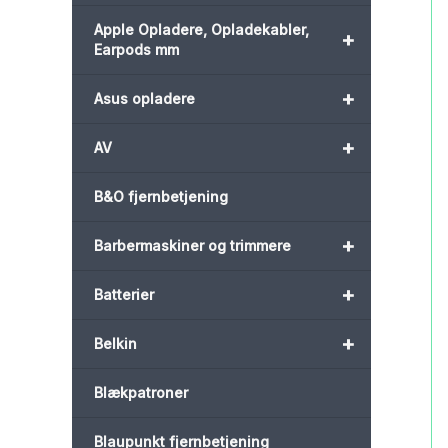
Apple Opladere, Opladekabler,
+
Earpods mm
+
Asus opladere
+
AV
B&O fjernbetjening
+
Barbermaskiner og trimmere
+
Batterier
+
Belkin
Blækpatroner
Blaupunkt fjernbetjening