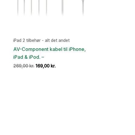
iPad 2 tilbehør - alt det andet
AV-Component kabel til iPhone,
iPad & iPod. –
Den
Den
269,00
kr.
169,00
kr.
oprindelige
aktuelle
pris
pris
var:
er:
269,00 kr..
169,00 kr..