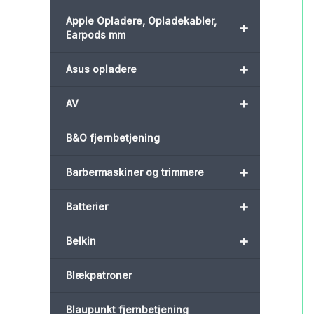
Apple Opladere, Opladekabler,
+
Earpods mm
+
Asus opladere
+
AV
B&O fjernbetjening
+
Barbermaskiner og trimmere
+
Batterier
+
Belkin
Blækpatroner
Blaupunkt fjernbetjening