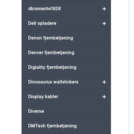
+
dbramante1928
+
Dell opladere
Denon fjernbetjening
Denver fjernbetjening
Digiality fjernbetjening
+
Dinosaurus wallstickers
+
Display kabler
Diverse
DMTech fjernbetjening