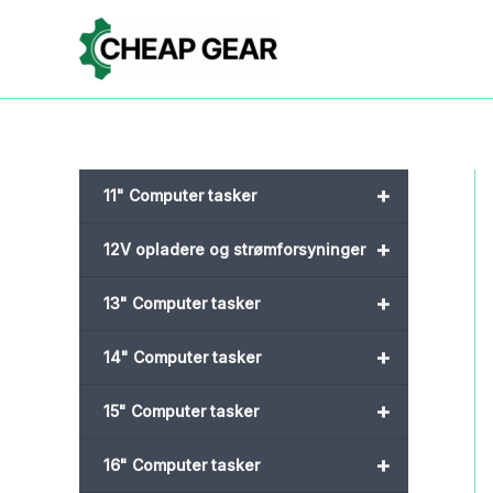
Gå
til
indholdet
+
11" Computer tasker
+
12V opladere og strømforsyninger
+
13" Computer tasker
+
14" Computer tasker
+
15" Computer tasker
+
16" Computer tasker