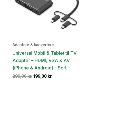
Adaptere & konvertere
Universal Mobil & Tablet til TV
Adapter – HDMI, VGA & AV
(iPhone & Android) – Sort –
Den
Den
299,00
kr.
199,00
kr.
oprindelige
aktuelle
pris
pris
var:
er:
299,00 kr..
199,00 kr..