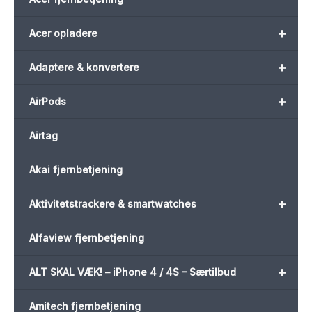
+
Acer opladere
+
Adaptere & konvertere
+
AirPods
Airtag
Akai fjernbetjening
+
Aktivitetstrackere & smartwatches
Alfaview fjernbetjening
+
ALT SKAL VÆK! – iPhone 4 / 4S – Særtilbud
Amitech fjernbetjening