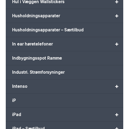
+
Hul i Væggen Wallstickers
+
Husholdningsapparater
Husholdningsapparater – Særtilbud
+
In ear høretelefoner
Indbygningsspot Ramme
Industri. Strømforsyninger
+
Intenso
iP
+
iPad
+
iPad – Særtilbud