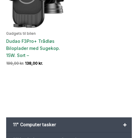
Gadgets til bilen
Dudao F3Pro+ Trådløs
Biloplader med Sugekop.
15W. Sort –
Den
Den
199,00
kr.
138,00
kr.
oprindelige
aktuelle
pris
pris
var:
er:
199,00 kr..
138,00 kr..
+
11" Computer tasker