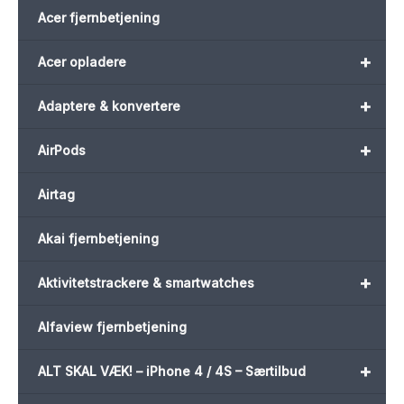
Acer fjernbetjening
+
Acer opladere
+
Adaptere & konvertere
+
AirPods
Airtag
Akai fjernbetjening
+
Aktivitetstrackere & smartwatches
Alfaview fjernbetjening
+
ALT SKAL VÆK! – iPhone 4 / 4S – Særtilbud