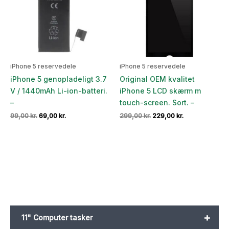
iPhone 5 reservedele
iPhone 5 reservedele
iPhone 5 genopladeligt 3.7
Original OEM kvalitet
V / 1440mAh Li-ion-batteri.
iPhone 5 LCD skærm m
–
touch-screen. Sort. –
Den
Den
Den
Den
99,00
kr.
69,00
kr.
299,00
kr.
229,00
kr.
oprindelige
aktuelle
oprindelige
aktuelle
pris
pris
pris
pris
var:
er:
var:
er:
99,00 kr..
69,00 kr..
299,00 kr..
229,00 kr..
+
11" Computer tasker