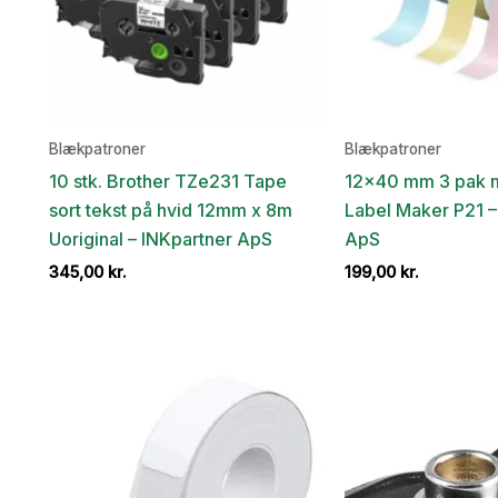
Blækpatroner
Blækpatroner
10 stk. Brother TZe231 Tape
12×40 mm 3 pak me
sort tekst på hvid 12mm x 8m
Label Maker P21 –
Uoriginal – INKpartner ApS
ApS
345,00
kr.
199,00
kr.