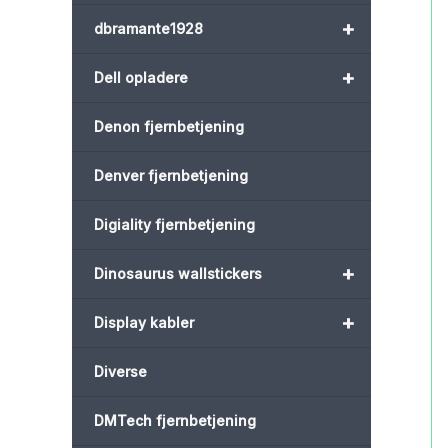
+
dbramante1928
+
Dell opladere
Denon fjernbetjening
Denver fjernbetjening
Digiality fjernbetjening
+
Dinosaurus wallstickers
+
Display kabler
Diverse
DMTech fjernbetjening