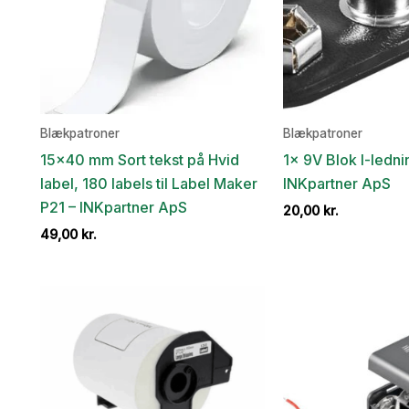
Blækpatroner
Blækpatroner
15×40 mm Sort tekst på Hvid
1x 9V Blok I-ledni
label, 180 labels til Label Maker
INKpartner ApS
P21 – INKpartner ApS
20,00
kr.
49,00
kr.