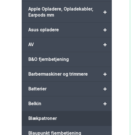
Apple Opladere, Opladekabler,
+
Earpods mm
+
Asus opladere
+
AV
B&O fjernbetjening
+
Barbermaskiner og trimmere
+
Batterier
+
Belkin
Blækpatroner
Blaupunkt fjernbetjening