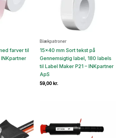
Blækpatroner
d farver til
15×40 mm Sort tekst på
 INKpartner
Gennemsigtig label, 180 labels
til Label Maker P21 – INKpartner
ApS
59,00
kr.