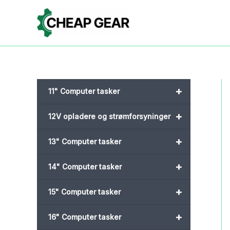
Gå
til
indholdet
+
11" Computer tasker
+
12V opladere og strømforsyninger
+
13" Computer tasker
+
14" Computer tasker
+
15" Computer tasker
+
16" Computer tasker