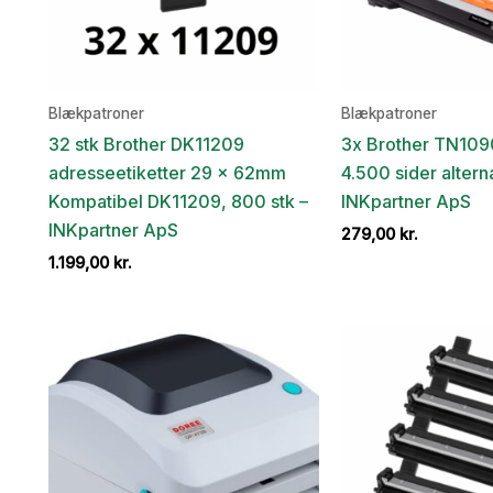
Blækpatroner
Blækpatroner
32 stk Brother DK11209
3x Brother TN1090
adresseetiketter 29 x 62mm
4.500 sider alter
Kompatibel DK11209, 800 stk –
INKpartner ApS
INKpartner ApS
279,00
kr.
1.199,00
kr.