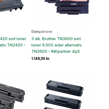
Blækpatroner
2420 sort toner
3 stk. Brother TN3600 sort
nativ TN2420 –
toner 9.000 sider alternativ
TN3600 – INKpartner ApS
1.149,00
kr.