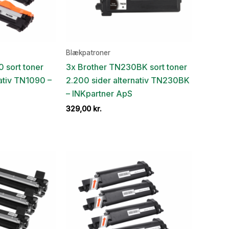
Blækpatroner
 sort toner
3x Brother TN230BK sort toner
nativ TN1090 –
2.200 sider alternativ TN230BK
– INKpartner ApS
329,00
kr.