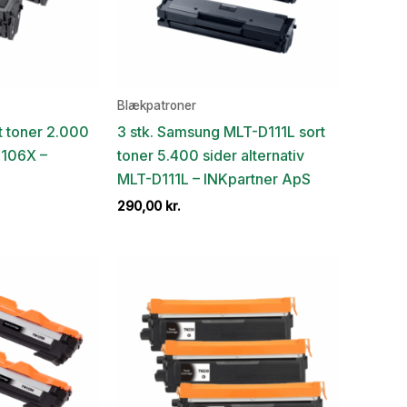
Blækpatroner
t toner 2.000
3 stk. Samsung MLT-D111L sort
1106X –
toner 5.400 sider alternativ
MLT-D111L – INKpartner ApS
290,00
kr.