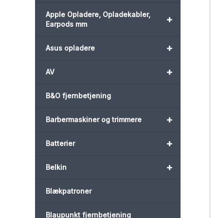
Apple Opladere, Opladekabler,
+
Earpods mm
+
Asus opladere
+
AV
B&O fjernbetjening
+
Barbermaskiner og trimmere
+
Batterier
+
Belkin
Blækpatroner
Blaupunkt fjernbetjening