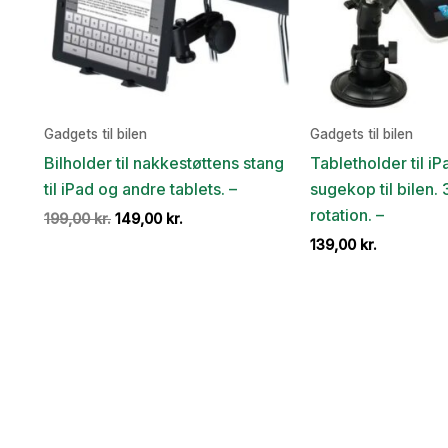
Gadgets til bilen
Gadgets til bilen
Bilholder til nakkestøttens stang
Tabletholder til 
til iPad og andre tablets. –
sugekop til bilen.
rotation. –
Den
Den
199,00
kr.
149,00
kr.
oprindelige
aktuelle
139,00
kr.
pris
pris
var:
er:
199,00 kr..
149,00 kr..