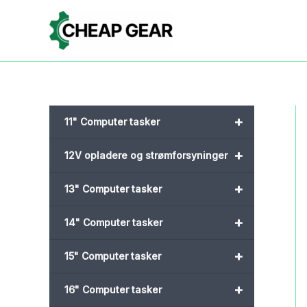
Gå
til
indholdet
+
11" Computer tasker
+
12V opladere og strømforsyninger
+
13" Computer tasker
+
14" Computer tasker
+
15" Computer tasker
+
16" Computer tasker