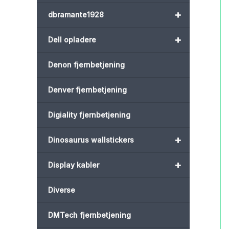
+
dbramante1928
+
Dell opladere
Denon fjernbetjening
Denver fjernbetjening
Digiality fjernbetjening
+
Dinosaurus wallstickers
+
Display kabler
Diverse
DMTech fjernbetjening