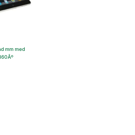
iPad mm med
 360Âº