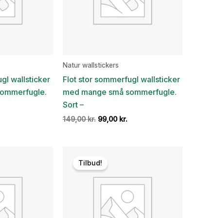
Natur wallstickers
gl wallsticker
Flot stor sommerfugl wallsticker
ommerfugle.
med mange små sommerfugle.
Sort –
Den
Den
Den
149,00
kr.
99,00
kr.
ge
aktuelle
oprindelige
aktuelle
pris
pris
pris
er:
var:
er:
.
99,00 kr..
149,00 kr..
99,00 kr..
Tilbud!