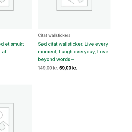
Citat wallstickers
ed et smukt
Sød citat wallsticker. Live every
 af
moment, Laugh everyday, Love
beyond words –
Den
Den
Den
149,00
kr.
69,00
kr.
ge
aktuelle
oprindelige
aktuelle
pris
pris
pris
er:
var:
er:
.
69,00 kr..
149,00 kr..
69,00 kr..