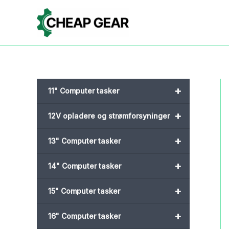
Gå
til
indholdet
+
11" Computer tasker
+
12V opladere og strømforsyninger
+
13" Computer tasker
+
14" Computer tasker
+
15" Computer tasker
+
16" Computer tasker