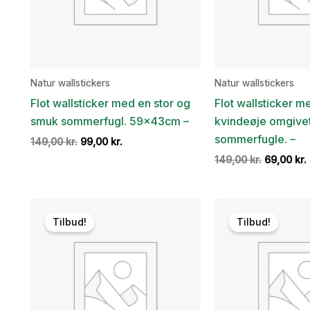
Natur wallstickers
Natur wallstickers
Flot wallsticker med en stor og
Flot wallsticker m
smuk sommerfugl. 59x43cm –
kvindeøje omgivet
sommerfugle. –
Den
Den
149,00
kr.
99,00
kr.
oprindelige
aktuelle
Den
149,00
kr.
69,00
kr.
pris
pris
oprindeli
var:
er:
pris
149,00 kr..
99,00 kr..
var:
149,00 kr.
Tilbud!
Tilbud!