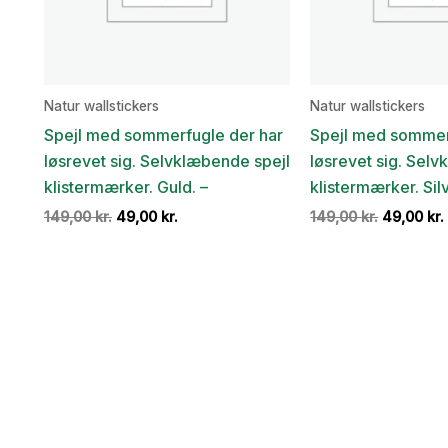
Natur wallstickers
Natur wallstickers
Spejl med sommerfugle der har
Spejl med sommer
løsrevet sig. Selvklæbende spejl
løsrevet sig. Sel
klistermærker. Guld. –
klistermærker. Silv
Den
Den
Den
149,00
kr.
49,00
kr.
149,00
kr.
49,00
kr.
oprindelige
aktuelle
oprindeli
pris
pris
pris
var:
er:
var:
149,00 kr..
49,00 kr..
149,00 kr.