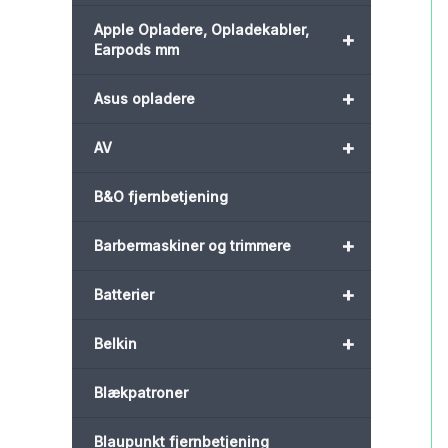
Apple Opladere, Opladekabler,
+
Earpods mm
+
Asus opladere
+
AV
B&O fjernbetjening
+
Barbermaskiner og trimmere
+
Batterier
+
Belkin
Blækpatroner
Blaupunkt fjernbetjening