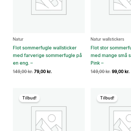
Natur
Natur wallstickers
Flot sommerfugle wallsticker
Flot stor sommerfu
med farverige sommerfugle på
med mange små s
en eng. –
Pink –
Den
Den
Den
149,00
kr.
79,00
kr.
149,00
kr.
99,00
kr.
oprindelige
aktuelle
oprindeli
pris
pris
pris
var:
er:
var:
149,00 kr..
79,00 kr..
149,00 kr.
Tilbud!
Tilbud!