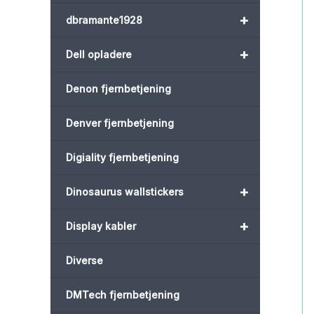
+
dbramante1928
+
Dell opladere
Denon fjernbetjening
Denver fjernbetjening
Digiality fjernbetjening
+
Dinosaurus wallstickers
+
Display kabler
Diverse
DMTech fjernbetjening