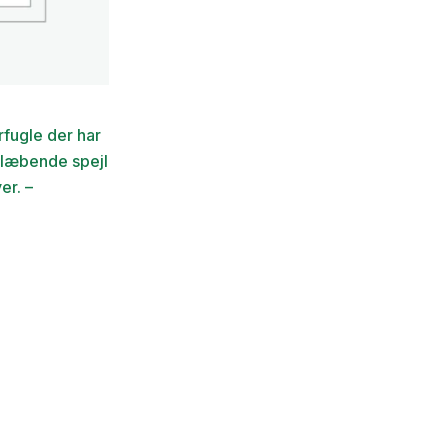
fugle der har
vklæbende spejl
er. –
Den
ge
aktuelle
pris
er:
.
49,00 kr..