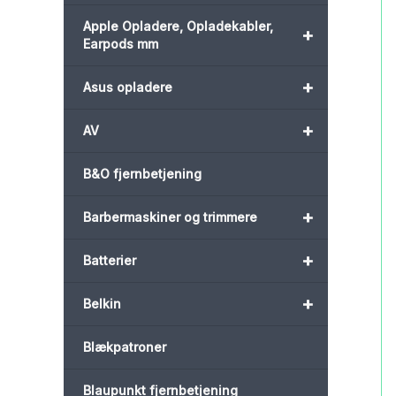
Apple Opladere, Opladekabler,
+
Earpods mm
+
Asus opladere
+
AV
B&O fjernbetjening
+
Barbermaskiner og trimmere
+
Batterier
+
Belkin
Blækpatroner
Blaupunkt fjernbetjening