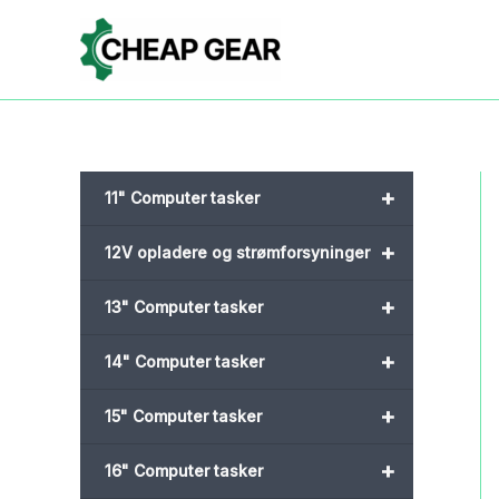
Gå
til
indholdet
+
11" Computer tasker
+
12V opladere og strømforsyninger
+
13" Computer tasker
+
14" Computer tasker
+
15" Computer tasker
+
16" Computer tasker