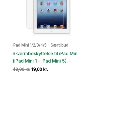
iPad Mini 1/2/3/4/5 - Særtilbud
Skærmbeskyttelse til iPad Mini
(iPad Mini 1 – iPad Mini 5). –
Den
Den
49,00
kr.
19,00
kr.
oprindelige
aktuelle
pris
pris
var:
er:
49,00 kr..
19,00 kr..