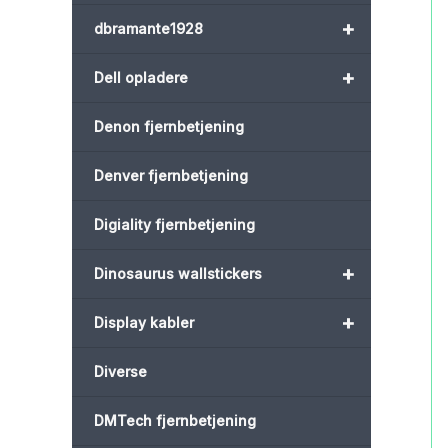
+
dbramante1928
+
Dell opladere
Denon fjernbetjening
Denver fjernbetjening
Digiality fjernbetjening
+
Dinosaurus wallstickers
+
Display kabler
Diverse
DMTech fjernbetjening