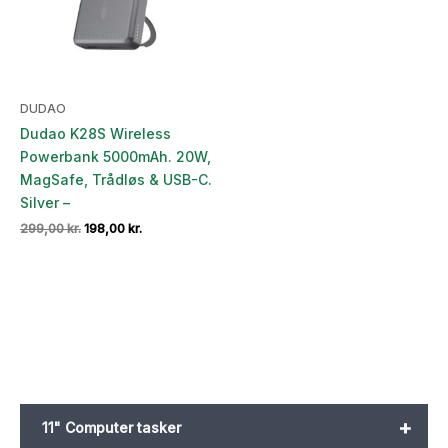
DUDAO
Dudao K28S Wireless
Powerbank 5000mAh. 20W,
MagSafe, Trådløs & USB-C.
Silver –
Den
Den
299,00
kr.
198,00
kr.
oprindelige
aktuelle
pris
pris
var:
er:
299,00 kr..
198,00 kr..
+
11" Computer tasker