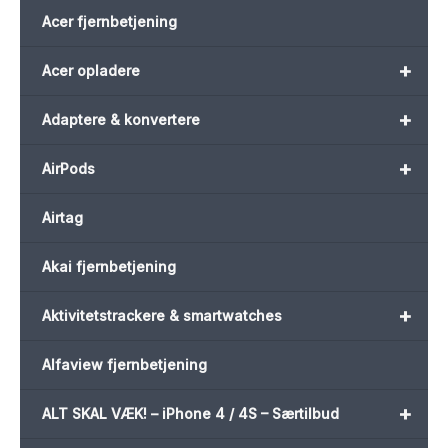
Acer fjernbetjening
+
Acer opladere
+
Adaptere & konvertere
+
AirPods
Airtag
Akai fjernbetjening
+
Aktivitetstrackere & smartwatches
Alfaview fjernbetjening
+
ALT SKAL VÆK! – iPhone 4 / 4S – Særtilbud