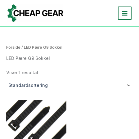
Gå
til
indholdet
Forside
/ LED Pære G9 Sokkel
LED Pære G9 Sokkel
Viser 1 resultat