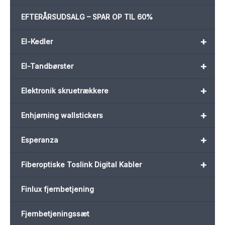
EFTERÅRSUDSALG – SPAR OP TIL 60%
+
El-Kedler
+
El-Tandbørster
+
Elektronik skruetrækkere
+
Enhjørning wallstickers
+
Esperanza
+
Fiberoptiske Toslink Digital Kabler
Finlux fjernbetjening
Fjernbetjeningssæt