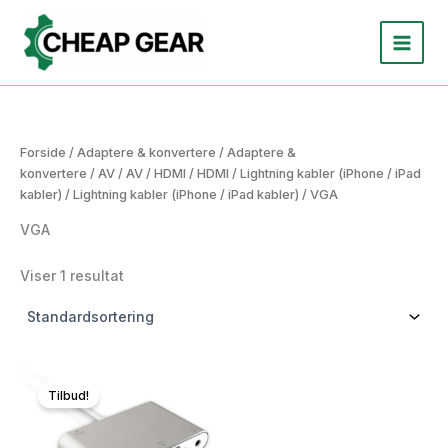
Gå
til
indholdet
Forside
/
Adaptere & konvertere
/
Adaptere &
konvertere
/
AV
/
AV
/
HDMI
/
HDMI
/
Lightning kabler (iPhone / iPad
kabler)
/
Lightning kabler (iPhone / iPad kabler)
/ VGA
VGA
Viser 1 resultat
Tilbud!