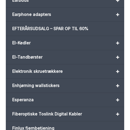
+
Earbuds
+
Earphone adapters
EFTERÅRSUDSALG – SPAR OP TIL 60%
+
El-Kedler
+
El-Tandbørster
+
Elektronik skruetrækkere
+
Enhjørning wallstickers
+
Esperanza
+
Fiberoptiske Toslink Digital Kabler
Finlux fjernbetjening