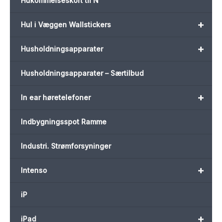
Hukommelseskort til N
+
Hul i Væggen Wallstickers
+
Husholdningsapparater
Husholdningsapparater – Særtilbud
+
In ear høretelefoner
Indbygningsspot Ramme
Industri. Strømforsyninger
+
Intenso
iP
+
iPad