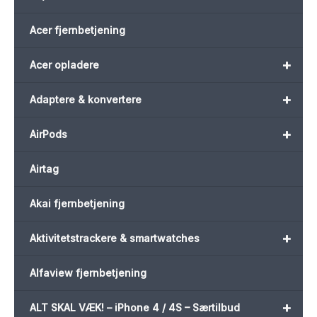
Acer fjernbetjening
+
Acer opladere
+
Adaptere & konvertere
+
AirPods
Airtag
Akai fjernbetjening
+
Aktivitetstrackere & smartwatches
Alfaview fjernbetjening
+
ALT SKAL VÆK! – iPhone 4 / 4S – Særtilbud