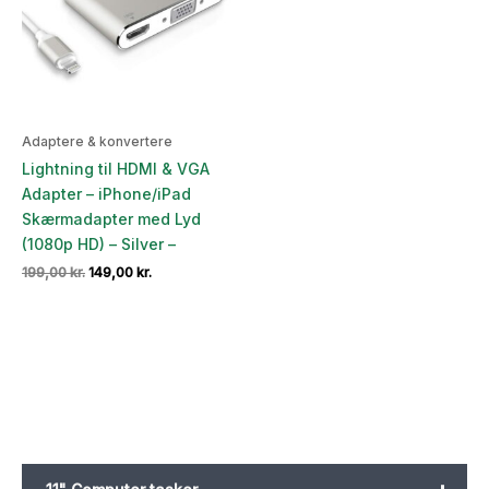
Adaptere & konvertere
Lightning til HDMI & VGA
Adapter – iPhone/iPad
Skærmadapter med Lyd
(1080p HD) – Silver –
Den
Den
199,00
kr.
149,00
kr.
oprindelige
aktuelle
pris
pris
var:
er:
199,00 kr..
149,00 kr..