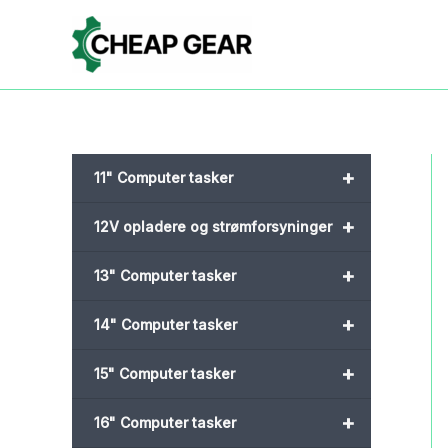
Gå
til
indholdet
+
11" Computer tasker
+
12V opladere og strømforsyninger
+
13" Computer tasker
+
14" Computer tasker
+
15" Computer tasker
+
16" Computer tasker