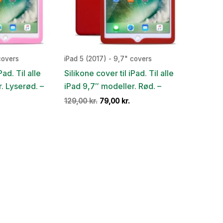
covers
iPad 5 (2017) - 9,7" covers
Pad. Til alle
Silikone cover til iPad. Til alle
. Lyserød. –
iPad 9,7″ modeller. Rød. –
Den
Den
Den
129,00
kr.
79,00
kr.
ge
aktuelle
oprindelige
aktuelle
pris
pris
pris
r:
var:
er:
.
9,00 kr..
129,00 kr..
79,00 kr..