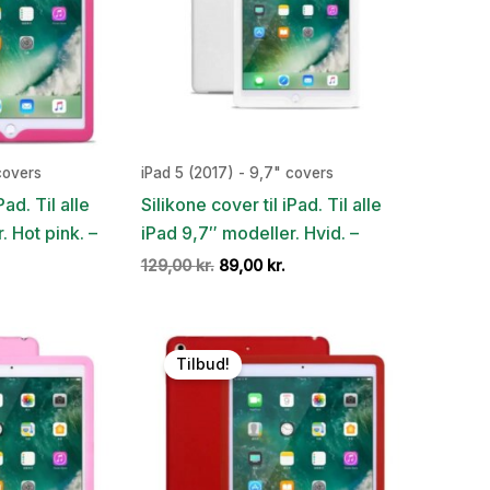
covers
iPad 5 (2017) - 9,7" covers
Pad. Til alle
Silikone cover til iPad. Til alle
. Hot pink. –
iPad 9,7″ modeller. Hvid. –
Den
Den
Den
129,00
kr.
89,00
kr.
ge
aktuelle
oprindelige
aktuelle
pris
pris
pris
r:
var:
er:
.
9,00 kr..
129,00 kr..
89,00 kr..
Tilbud!