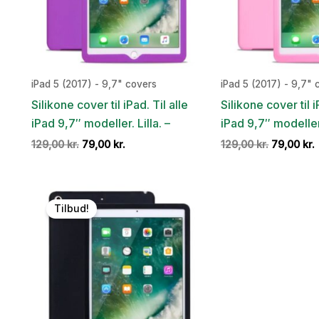
iPad 5 (2017) - 9,7" covers
iPad 5 (2017) - 9,7" 
Silikone cover til iPad. Til alle
Silikone cover til i
iPad 9,7″ modeller. Lilla. –
iPad 9,7″ modeller
Den
Den
Den
129,00
kr.
79,00
kr.
129,00
kr.
79,00
kr.
oprindelige
aktuelle
oprindeli
pris
pris
pris
var:
er:
var:
e
129,00 kr..
79,00 kr..
129,00 kr.
7
Tilbud!