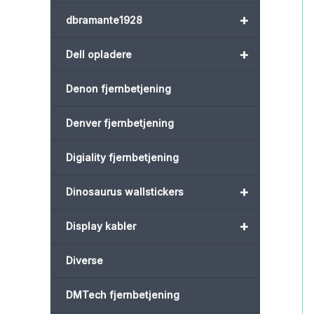
+
dbramante1928
+
Dell opladere
Denon fjernbetjening
Denver fjernbetjening
Digiality fjernbetjening
+
Dinosaurus wallstickers
+
Display kabler
Diverse
DMTech fjernbetjening