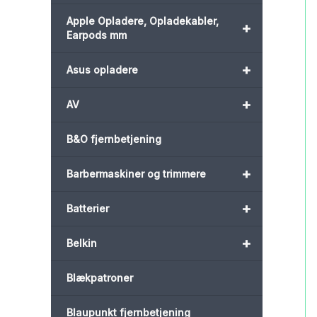
Apple Opladere, Opladekabler,
+
Earpods mm
+
Asus opladere
+
AV
B&O fjernbetjening
+
Barbermaskiner og trimmere
+
Batterier
+
Belkin
Blækpatroner
Blaupunkt fjernbetjening