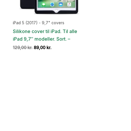
iPad 5 (2017) - 9,7" covers
Silikone cover til iPad. Til alle
iPad 9,7″ modeller. Sort. –
Den
Den
129,00
kr.
89,00
kr.
oprindelige
aktuelle
pris
pris
var:
er:
129,00 kr..
89,00 kr..