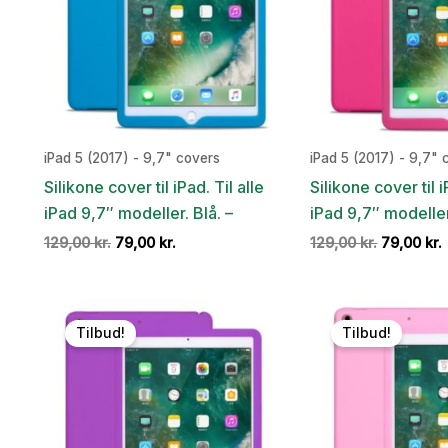
iPad 5 (2017) - 9,7" covers
iPad 5 (2017) - 9,7" 
Silikone cover til iPad. Til alle
Silikone cover til i
iPad 9,7″ modeller. Blå. –
iPad 9,7″ modeller
Den
Den
Den
129,00
kr.
79,00
kr.
129,00
kr.
79,00
kr.
oprindelige
aktuelle
oprindeli
pris
pris
pris
var:
er:
var:
e
129,00 kr..
79,00 kr..
129,00 kr.
7
Tilbud!
Tilbud!