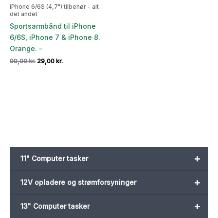
iPhone 6/6S (4,7") tilbehør - alt
det andet
Sportsarmbånd til iPhone
6/6S, iPhone 7 & iPhone 8.
Orange. –
Den
Den
99,00
kr.
29,00
kr.
oprindelige
aktuelle
pris
pris
var:
er:
99,00 kr..
29,00 kr..
+
11" Computer tasker
+
12V opladere og strømforsyninger
+
13" Computer tasker