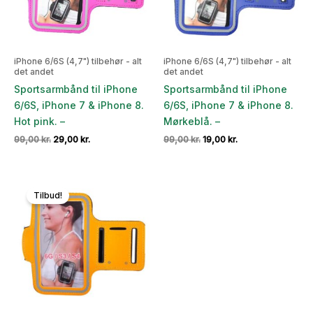
iPhone 6/6S (4,7") tilbehør - alt
iPhone 6/6S (4,7") tilbehør - alt
det andet
det andet
Sportsarmbånd til iPhone
Sportsarmbånd til iPhone
6/6S, iPhone 7 & iPhone 8.
6/6S, iPhone 7 & iPhone 8.
Hot pink. –
Mørkeblå. –
Den
Den
Den
Den
99,00
kr.
29,00
kr.
99,00
kr.
19,00
kr.
oprindelige
aktuelle
oprindelige
aktuelle
pris
pris
pris
pris
var:
er:
var:
er:
99,00 kr..
29,00 kr..
99,00 kr..
19,00 kr..
Tilbud!