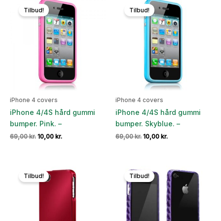
69,00 kr..
10,00 kr..
69,00 kr..
10,00 kr..
Tilbud!
Tilbud!
iPhone 4 covers
iPhone 4 covers
iPhone 4/4S hård gummi
iPhone 4/4S hård gummi
bumper. Pink. –
bumper. Skyblue. –
Den
Den
Den
Den
69,00
kr.
10,00
kr.
69,00
kr.
10,00
kr.
oprindelige
aktuelle
oprindelige
aktuelle
pris
pris
pris
pris
var:
er:
var:
er:
69,00 kr..
10,00 kr..
69,00 kr..
10,00 kr..
Tilbud!
Tilbud!