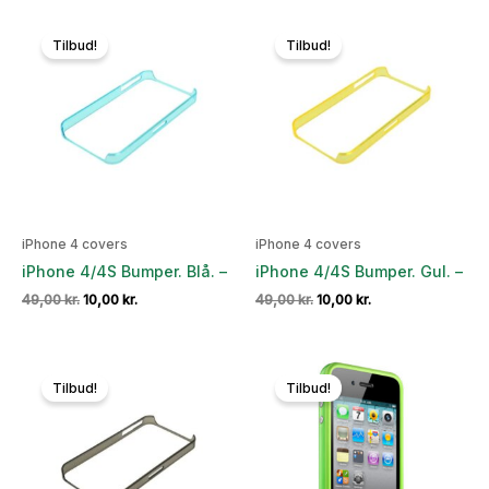
var:
er:
var:
er:
59,00 kr..
10,00 kr..
49,00 kr..
10,00 kr..
Tilbud!
Tilbud!
iPhone 4 covers
iPhone 4 covers
iPhone 4/4S Bumper. Blå. –
iPhone 4/4S Bumper. Gul. –
Den
Den
Den
Den
49,00
kr.
10,00
kr.
49,00
kr.
10,00
kr.
oprindelige
aktuelle
oprindelige
aktuelle
pris
pris
pris
pris
var:
er:
var:
er:
49,00 kr..
10,00 kr..
49,00 kr..
10,00 kr..
Tilbud!
Tilbud!