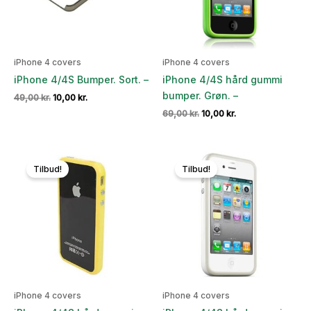
iPhone 4 covers
iPhone 4 covers
iPhone 4/4S Bumper. Sort. –
iPhone 4/4S hård gummi
bumper. Grøn. –
Den
Den
49,00
kr.
10,00
kr.
oprindelige
aktuelle
Den
Den
69,00
kr.
10,00
kr.
pris
pris
oprindelige
aktuelle
var:
er:
pris
pris
49,00 kr..
10,00 kr..
var:
er:
69,00 kr..
10,00 kr..
Tilbud!
Tilbud!
iPhone 4 covers
iPhone 4 covers