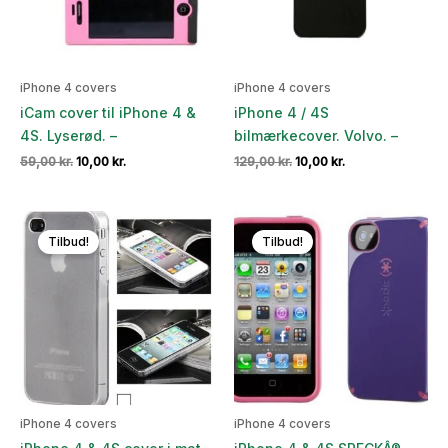
iPhone 4 covers
iPhone 4 covers
iCam cover til iPhone 4 &
iPhone 4 / 4S
4S. Lyserød. –
bilmærkecover. Volvo. –
Den
Den
Den
Den
59,00
kr.
10,00
kr.
129,00
kr.
10,00
kr.
oprindelige
aktuelle
oprindelige
aktuelle
pris
pris
pris
pris
var:
er:
var:
er:
59,00 kr..
10,00 kr..
129,00 kr..
10,00 kr..
Tilbud!
Tilbud!
iPhone 4 covers
iPhone 4 covers