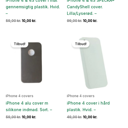
iPhone 4 & 4S cover i mat
iPhone 4 & 4S SPECKÂ®
gennemsigtig plastik. Hvid.
CandyShell cover.
–
Lilla/Lyserød. –
Den
Den
Den
Den
59,00
kr.
10,00
kr.
99,00
kr.
10,00
kr.
oprindelige
aktuelle
oprindelige
aktuelle
pris
pris
pris
pris
var:
er:
var:
er:
59,00 kr..
10,00 kr..
99,00 kr..
10,00 kr..
Tilbud!
Tilbud!
iPhone 4 covers
iPhone 4 covers
iPhone 4 alu cover m
iPhone 4 cover i hård
silikone indmad. Sort. –
plastik. Hvid. –
Den
Den
Den
Den
59,00
kr.
10,00
kr.
49,00
kr.
10,00
kr.
oprindelige
aktuelle
oprindelige
aktuelle
pris
pris
pris
pris