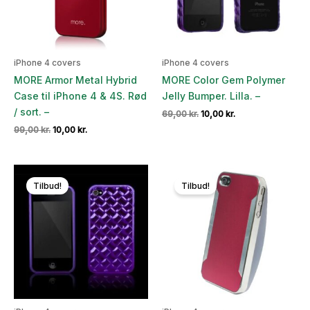
iPhone 4 covers
iPhone 4 covers
MORE Armor Metal Hybrid
MORE Color Gem Polymer
Case til iPhone 4 & 4S. Rød
Jelly Bumper. Lilla. –
/ sort. –
Den
Den
69,00
kr.
10,00
kr.
oprindelige
aktuelle
Den
Den
99,00
kr.
10,00
kr.
pris
pris
oprindelige
aktuelle
var:
er:
pris
pris
69,00 kr..
10,00 kr..
var:
er:
99,00 kr..
10,00 kr..
Tilbud!
Tilbud!