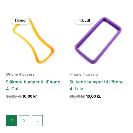
oprindelige
aktuelle
oprindelige
aktuelle
pris
pris
pris
pris
var:
er:
var:
er:
39,00 kr..
10,00 kr..
39,00 kr..
10,00 kr..
Tilbud!
Tilbud!
iPhone 4 covers
iPhone 4 covers
Silikone bumper til iPhone
Silikone bumper til iPhone
4. Gul. –
4. Lilla. –
Den
Den
Den
Den
39,00
kr.
10,00
kr.
39,00
kr.
10,00
kr.
oprindelige
aktuelle
oprindelige
aktuelle
pris
pris
pris
pris
var:
er:
var:
er:
39,00 kr..
10,00 kr..
39,00 kr..
10,00 kr..
1
2
→