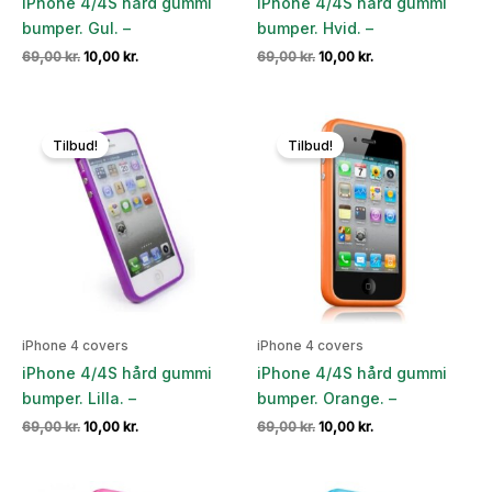
iPhone 4/4S hård gummi
iPhone 4/4S hård gummi
bumper. Gul. –
bumper. Hvid. –
Den
Den
Den
Den
69,00
kr.
10,00
kr.
69,00
kr.
10,00
kr.
oprindelige
aktuelle
oprindelige
aktuelle
pris
pris
pris
pris
var:
er:
var:
er:
69,00 kr..
10,00 kr..
69,00 kr..
10,00 kr..
Tilbud!
Tilbud!
iPhone 4 covers
iPhone 4 covers
iPhone 4/4S hård gummi
iPhone 4/4S hård gummi
bumper. Lilla. –
bumper. Orange. –
Den
Den
Den
Den
69,00
kr.
10,00
kr.
69,00
kr.
10,00
kr.
oprindelige
aktuelle
oprindelige
aktuelle
pris
pris
pris
pris
var:
er:
var:
er: