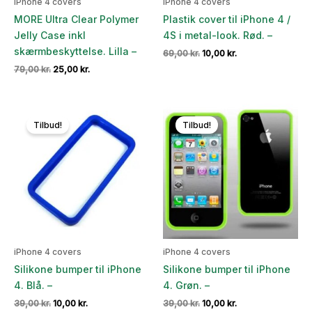
iPhone 4 covers
iPhone 4 covers
MORE Ultra Clear Polymer
Plastik cover til iPhone 4 /
Jelly Case inkl
4S i metal-look. Rød. –
skærmbeskyttelse. Lilla –
Den
Den
69,00
kr.
10,00
kr.
oprindelige
aktuelle
Den
Den
79,00
kr.
25,00
kr.
pris
pris
oprindelige
aktuelle
var:
er:
pris
pris
69,00 kr..
10,00 kr..
var:
er:
79,00 kr..
25,00 kr..
Tilbud!
Tilbud!
iPhone 4 covers
iPhone 4 covers
Silikone bumper til iPhone
Silikone bumper til iPhone
4. Blå. –
4. Grøn. –
Den
Den
Den
Den
39,00
kr.
10,00
kr.
39,00
kr.
10,00
kr.