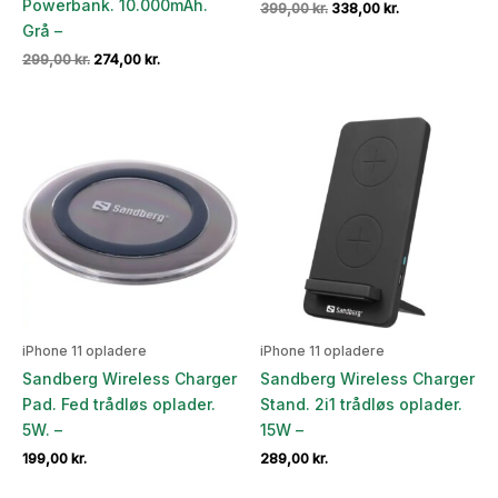
Powerbank. 10.000mAh.
Den
Den
399,00
kr.
338,00
kr.
oprindelige
aktuelle
Grå –
pris
pris
Den
Den
299,00
kr.
274,00
kr.
var:
er:
oprindelige
aktuelle
399,00 kr..
338,00 kr..
pris
pris
var:
er:
299,00 kr..
274,00 kr..
iPhone 11 opladere
iPhone 11 opladere
Sandberg Wireless Charger
Sandberg Wireless Charger
Pad. Fed trådløs oplader.
Stand. 2i1 trådløs oplader.
5W. –
15W –
199,00
kr.
289,00
kr.