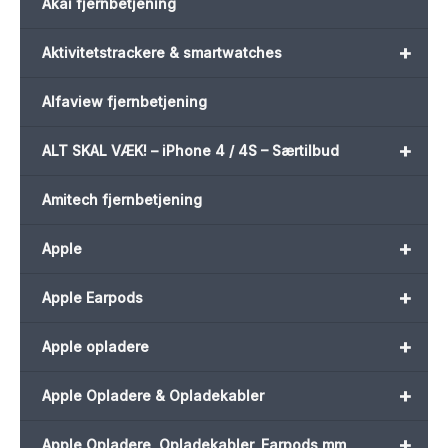
Akai fjernbetjening
+
Aktivitetstrackere & smartwatches
Alfaview fjernbetjening
+
ALT SKAL VÆK! – iPhone 4 / 4S – Særtilbud
Amitech fjernbetjening
+
Apple
+
Apple Earpods
+
Apple opladere
+
Apple Opladere & Opladekabler
+
Apple Opladere, Opladekabler, Earpods mm