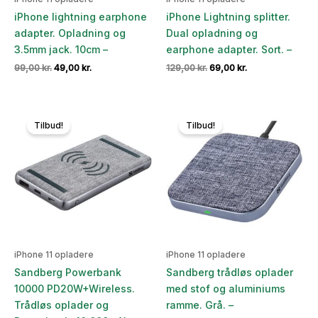
iPhone lightning earphone
iPhone Lightning splitter.
adapter. Opladning og
Dual opladning og
3.5mm jack. 10cm –
earphone adapter. Sort. –
Den
Den
Den
Den
99,00
kr.
49,00
kr.
129,00
kr.
69,00
kr.
oprindelige
aktuelle
oprindelige
aktuelle
pris
pris
pris
pris
var:
er:
var:
er:
99,00 kr..
49,00 kr..
129,00 kr..
69,00 kr..
Tilbud!
Tilbud!
iPhone 11 opladere
iPhone 11 opladere
Sandberg Powerbank
Sandberg trådløs oplader
10000 PD20W+Wireless.
med stof og aluminiums
Trådløs oplader og
ramme. Grå. –