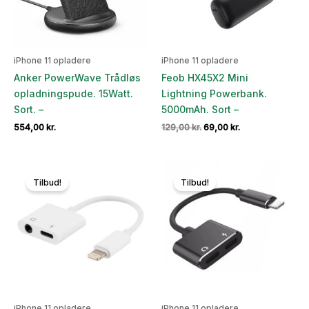
iPhone 11 opladere
iPhone 11 opladere
Anker PowerWave Trådløs
Feob HX45X2 Mini
opladningspude. 15Watt.
Lightning Powerbank.
Sort. –
5000mAh. Sort –
Den
Den
554,00
kr.
129,00
kr.
69,00
kr.
oprindelige
aktuelle
pris
pris
var:
er:
129,00 kr..
69,00 kr..
Tilbud!
Tilbud!
iPhone 11 opladere
iPhone 11 opladere