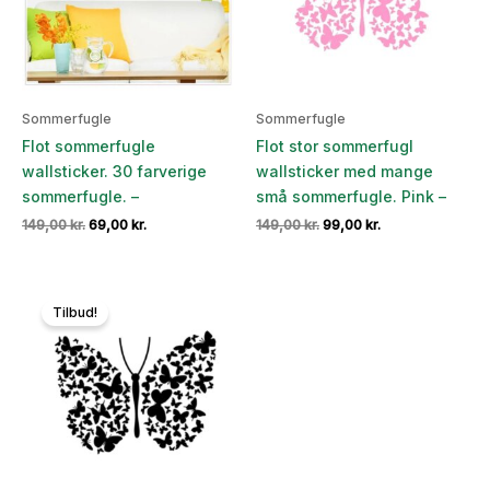
Sommerfugle
Sommerfugle
Flot sommerfugle
Flot stor sommerfugl
wallsticker. 30 farverige
wallsticker med mange
sommerfugle. –
små sommerfugle. Pink –
Den
Den
Den
Den
149,00
kr.
69,00
kr.
149,00
kr.
99,00
kr.
oprindelige
aktuelle
oprindelige
aktuelle
pris
pris
pris
pris
var:
er:
var:
er:
149,00 kr..
69,00 kr..
149,00 kr..
99,00 kr..
Tilbud!