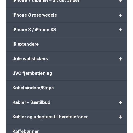
+
iPhone 7 tilbehør – alt det andet
+
iPhone 8 reservedele
+
iPhone X / iPhone XS
IR extendere
+
Jule wallstickers
JVC fjernbetjening
Kabelbindere/Strips
+
Kabler – Særtilbud
+
Kabler og adaptere til høretelefoner
Kaffebønner