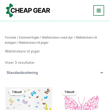
Gå
til
indholdet
Forside
/
Sommerfugle
/
Wallstickers med dyr
/
Wallstickers til
boligen
/ Wallstickers til piger
Wallstickers til piger
Viser 3 resultater
Tilbud!
Tilbud!