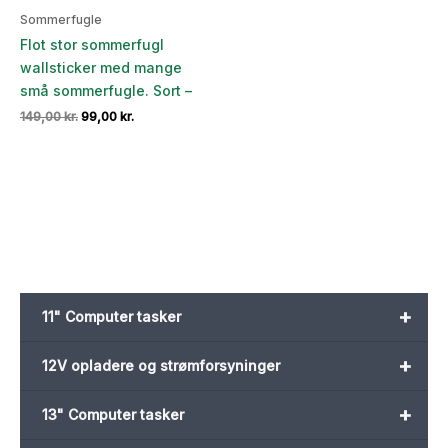
Sommerfugle
Flot stor sommerfugl
wallsticker med mange
små sommerfugle. Sort –
Den
Den
149,00
kr.
99,00
kr.
oprindelige
aktuelle
pris
pris
var:
er:
149,00 kr..
99,00 kr..
+
11" Computer tasker
+
12V opladere og strømforsyninger
+
13" Computer tasker