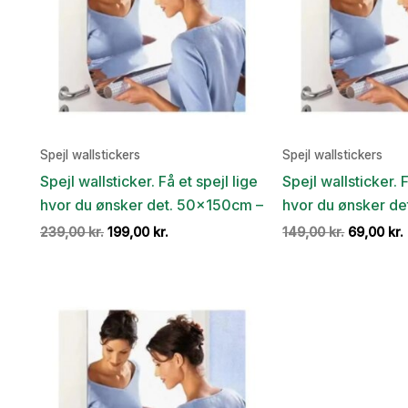
Spejl wallstickers
Spejl wallstickers
Spejl wallsticker. Få et spejl lige
Spejl wallsticker. F
hvor du ønsker det. 50x150cm –
hvor du ønsker d
Den
Den
Den
239,00
kr.
199,00
kr.
149,00
kr.
69,00
kr.
oprindelige
aktuelle
oprindeli
pris
pris
pris
var:
er:
var:
239,00 kr..
199,00 kr..
149,00 kr.