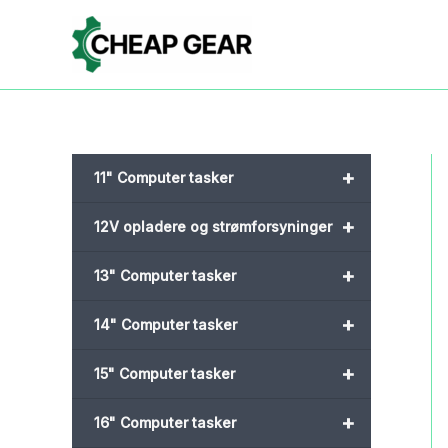
Gå
til
indholdet
+
11" Computer tasker
+
12V opladere og strømforsyninger
+
13" Computer tasker
+
14" Computer tasker
+
15" Computer tasker
+
16" Computer tasker