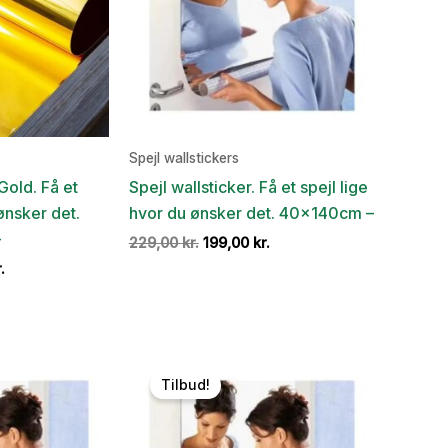
Spejl wallstickers
 Gold. Få et
Spejl wallsticker. Få et spejl lige
 ønsker det.
hvor du ønsker det. 40x140cm –
–
Den
Den
229,00
kr.
199,00
kr.
oprindelige
aktuelle
Den
.
pris
pris
ige
aktuelle
var:
er:
pris
229,00 kr..
199,00 kr..
er:
..
149,00 kr..
Tilbud!