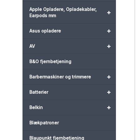
Apple Opladere, Opladekabler,
+
Earpods mm
+
Asus opladere
+
AV
B&O fjernbetjening
+
Barbermaskiner og trimmere
+
Batterier
+
Belkin
Blækpatroner
Blaupunkt fjernbetjening