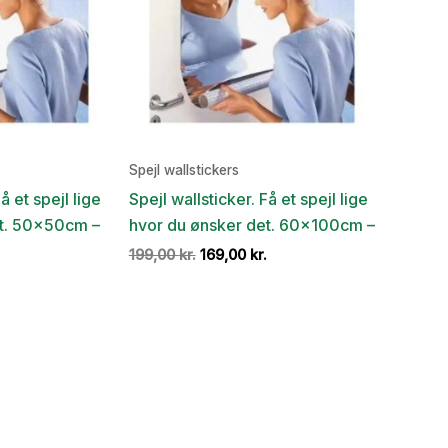
Spejl wallstickers
å et spejl lige
Spejl wallsticker. Få et spejl lige
et. 50x50cm –
hvor du ønsker det. 60x100cm –
Den
Den
Den
199,00
kr.
169,00
kr.
ge
aktuelle
oprindelige
aktuelle
pris
pris
pris
er:
var:
er:
.
69,00 kr..
199,00 kr..
169,00 kr..