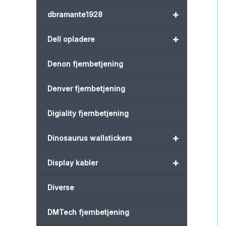
+
dbramante1928
+
Dell opladere
Denon fjernbetjening
Denver fjernbetjening
Digiality fjernbetjening
+
Dinosaurus wallstickers
+
Display kabler
Diverse
DMTech fjernbetjening