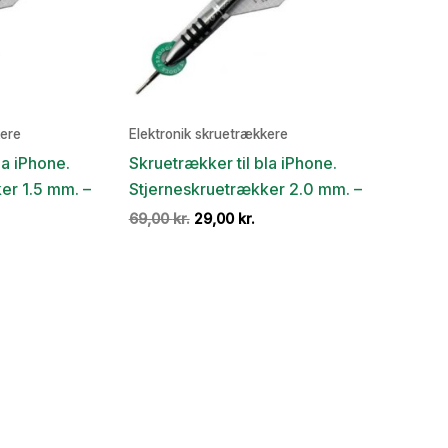
kere
Elektronik skruetrækkere
la iPhone.
Skruetrækker til bla iPhone.
er 1.5 mm. –
Stjerneskruetrækker 2.0 mm. –
en
Den
Den
69,00
kr.
29,00
kr.
e
ktuelle
oprindelige
aktuelle
ris
pris
pris
:
var:
er:
9,00 kr..
69,00 kr..
29,00 kr..