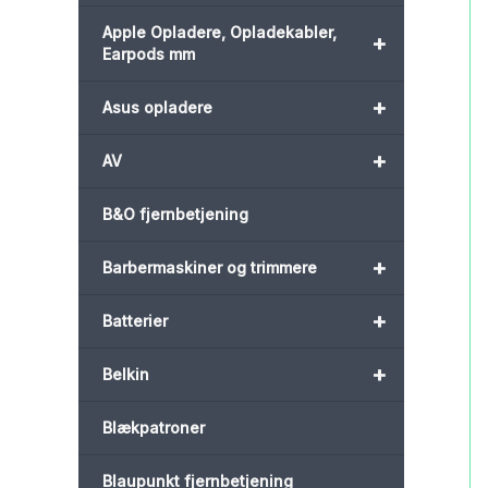
Apple Opladere, Opladekabler,
+
Earpods mm
+
Asus opladere
+
AV
B&O fjernbetjening
+
Barbermaskiner og trimmere
+
Batterier
+
Belkin
Blækpatroner
Blaupunkt fjernbetjening