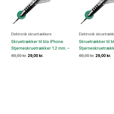
Elektronik skruetrækkere
Elektronik skruetræk
Skruetrækker til bla iPhone.
Skruetrækker til b
Stjerneskruetrækker 1.2 mm. –
Stjerneskruetrækk
Den
Den
Den
D
69,00
kr.
29,00
kr.
69,00
kr.
29,00
kr.
oprindelige
aktuelle
oprindelig
a
pris
pris
pris
p
var:
er:
var:
er
69,00 kr..
29,00 kr..
69,00 kr..
2