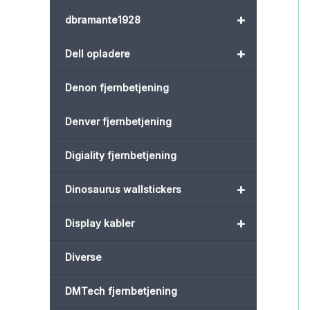
+
dbramante1928
+
Dell opladere
Denon fjernbetjening
Denver fjernbetjening
Digiality fjernbetjening
+
Dinosaurus wallstickers
+
Display kabler
Diverse
DMTech fjernbetjening