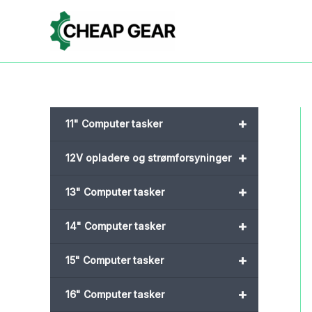
Gå
til
indholdet
+
11" Computer tasker
+
12V opladere og strømforsyninger
+
13" Computer tasker
+
14" Computer tasker
+
15" Computer tasker
+
16" Computer tasker