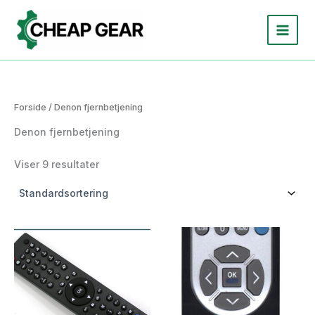
Gå
til
indholdet
Forside
/ Denon fjernbetjening
Denon fjernbetjening
Viser 9 resultater