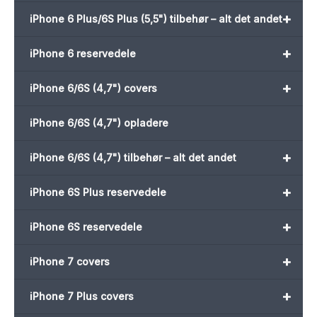
+
iPhone 6 Plus/6S Plus (5,5") tilbehør – alt det andet
+
iPhone 6 reservedele
+
iPhone 6/6S (4,7") covers
iPhone 6/6S (4,7") opladere
+
iPhone 6/6S (4,7") tilbehør – alt det andet
+
iPhone 6S Plus reservedele
+
iPhone 6S reservedele
+
iPhone 7 covers
+
iPhone 7 Plus covers