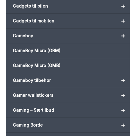
+
Gadgets til bilen
+
Gadgets til mobilen
+
Gameboy
GameBoy Micro (GBM)
GameBoy Micro (GMB)
+
Gameboy tilbehør
+
Gamer wallstickers
+
Gaming – Særtilbud
+
Gaming Borde