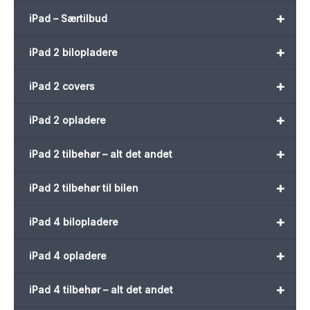
+
iPad – Særtilbud
+
iPad 2 bilopladere
+
iPad 2 covers
+
iPad 2 opladere
+
iPad 2 tilbehør – alt det andet
+
iPad 2 tilbehør til bilen
+
iPad 4 bilopladere
+
iPad 4 opladere
+
iPad 4 tilbehør – alt det andet