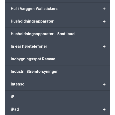
+
Hul i Væggen Wallstickers
+
Husholdningsapparater
Husholdningsapparater – Særtilbud
+
In ear høretelefoner
Indbygningsspot Ramme
Industri. Strømforsyninger
+
Intenso
iP
+
iPad