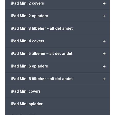
+
iPad Mini 2 covers
+
iPad Mini 2 opladere
iPad Mini 3 tilbehør – alt det andet
+
iPad Mini 4 covers
+
iPad Mini 5 tilbehør – alt det andet
+
iPad Mini 6 opladere
+
iPad Mini 6 tilbehør – alt det andet
iPad Mini covers
iPad Mini oplader