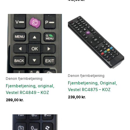
Denon fjernbetjening
Denon fjernbetjening
Fjernbetjening, Original,
Fjernbetjening, original,
Vestel RC4875 – KOZ
Vestel RC4849 – KOZ
239,00
kr.
289,00
kr.