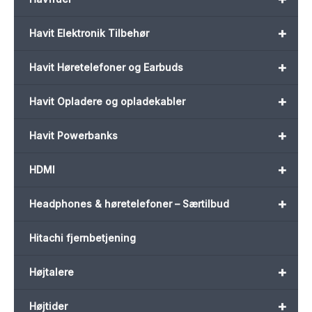
+
Havit Elektronik Tilbehør
+
Havit Høretelefoner og Earbuds
+
Havit Opladere og opladekabler
+
Havit Powerbanks
+
HDMI
+
Headphones & høretelefoner – Særtilbud
Hitachi fjernbetjening
+
Højtalere
+
Højtider