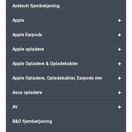
Amitech fjernbetjening
+
Apple
+
Apple Earpods
+
Apple opladere
+
Apple Opladere & Opladekabler
+
Apple Opladere, Opladekabler, Earpods mm
+
Asus opladere
+
AV
B&O fjernbetjening