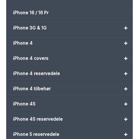
iPhone 16 / 16 Pr
+
iPhone 3G & 1G
+
iPhone 4
+
iPhone 4 covers
+
iPhone 4 reservedele
+
iPhone 4 tilbehør
+
iPhone 4S
+
iPhone 4S reservedele
+
iPhone 5 reservedele