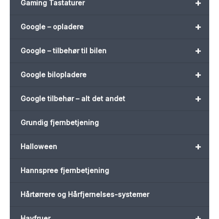
+
Gaming Tastaturer
+
Google – opladere
+
Google – tilbehør til bilen
+
Google bilopladere
+
Google tilbehør – alt det andet
Grundig fjernbetjening
+
Halloween
Hannspree fjernbetjening
Hårtørrere og Hårfjernelses-systemer
+
Havfruer