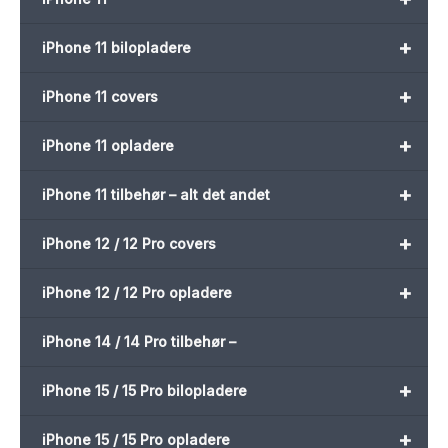
+
iPhone 11 bilopladere
+
iPhone 11 covers
+
iPhone 11 opladere
+
iPhone 11 tilbehør – alt det andet
+
iPhone 12 / 12 Pro covers
+
iPhone 12 / 12 Pro opladere
iPhone 14 / 14 Pro tilbehør –
+
iPhone 15 / 15 Pro bilopladere
+
iPhone 15 / 15 Pro opladere