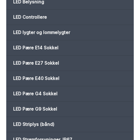
LED Belysning
LED Controllere
LED lygter og lommelygter
LED Pære E14 Sokkel
LED Pære E27 Sokkel
LED Pære E40 Sokkel
LED Pære G4 Sokkel
LED Pære G9 Sokkel
LED Striplys (bånd)
LED Strømforsyninger, IP67