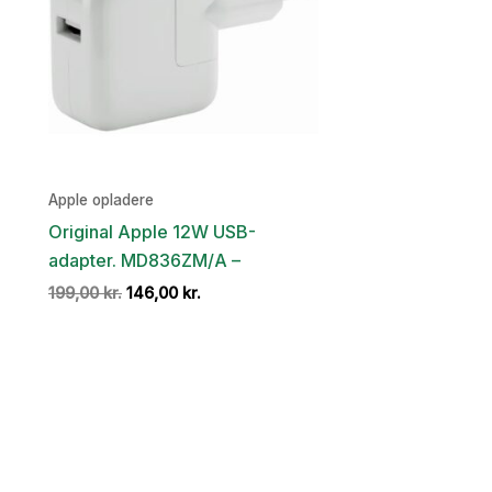
Apple opladere
Original Apple 12W USB-
adapter. MD836ZM/A –
Den
Den
199,00
kr.
146,00
kr.
oprindelige
aktuelle
pris
pris
var:
er:
199,00 kr..
146,00 kr..