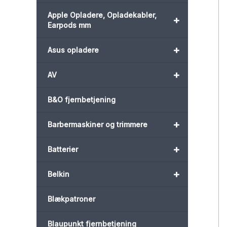
Apple Opladere, Opladekabler,
+
Earpods mm
+
Asus opladere
+
AV
B&O fjernbetjening
+
Barbermaskiner og trimmere
+
Batterier
+
Belkin
Blækpatroner
Blaupunkt fjernbetjening