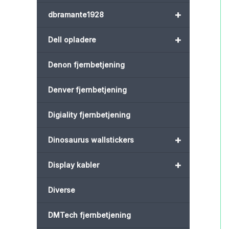
+
dbramante1928
+
Dell opladere
Denon fjernbetjening
Denver fjernbetjening
Digiality fjernbetjening
+
Dinosaurus wallstickers
+
Display kabler
Diverse
DMTech fjernbetjening