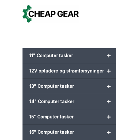
Gå
til
indholdet
+
11" Computer tasker
+
12V opladere og strømforsyninger
+
13" Computer tasker
+
14" Computer tasker
+
15" Computer tasker
+
16" Computer tasker