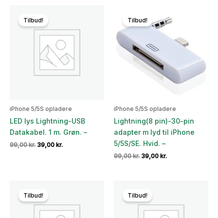
var:
er:
49,00 kr..
29,00 kr..
Tilbud!
Tilbud!
iPhone 5/5S opladere
iPhone 5/5S opladere
LED lys Lightning-USB
Lightning(8 pin)-30-pin
Datakabel. 1 m. Grøn. –
adapter m lyd til iPhone
5/5S/SE. Hvid. –
Den
Den
99,00
kr.
39,00
kr.
oprindelige
aktuelle
Den
Den
99,00
kr.
39,00
kr.
pris
pris
oprindelige
aktuelle
var:
er:
pris
pris
99,00 kr..
39,00 kr..
var:
er:
99,00 kr..
39,00 kr..
Tilbud!
Tilbud!