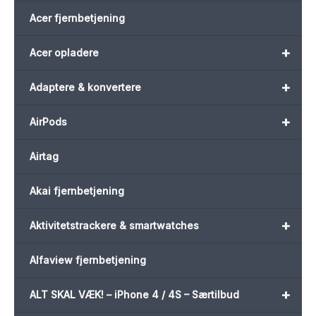
Acer fjernbetjening
+
Acer opladere
+
Adaptere & konvertere
+
AirPods
Airtag
Akai fjernbetjening
+
Aktivitetstrackere & smartwatches
Alfaview fjernbetjening
+
ALT SKAL VÆK! – iPhone 4 / 4S – Særtilbud