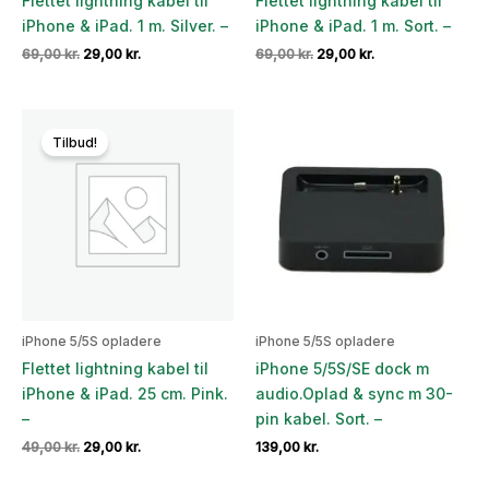
Flettet lightning kabel til
Flettet lightning kabel til
iPhone & iPad. 1 m. Silver. –
iPhone & iPad. 1 m. Sort. –
Den
Den
Den
Den
69,00
kr.
29,00
kr.
69,00
kr.
29,00
kr.
oprindelige
aktuelle
oprindelige
aktuelle
pris
pris
pris
pris
var:
er:
var:
er:
69,00 kr..
29,00 kr..
69,00 kr..
29,00 kr..
Tilbud!
iPhone 5/5S opladere
iPhone 5/5S opladere
Flettet lightning kabel til
iPhone 5/5S/SE dock m
iPhone & iPad. 25 cm. Pink.
audio.Oplad & sync m 30-
–
pin kabel. Sort. –
Den
Den
49,00
kr.
29,00
kr.
139,00
kr.
oprindelige
aktuelle
pris
pris