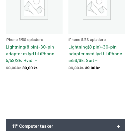
iPhone 5/5S opladere
iPhone 5/5S opladere
Lightning(8 pin)-30-pin
Lightning(8 pin)-30-pin
adapter m lyd til iPhone
adapter med lyd til iPhone
5/5S/SE. Hvid. –
5/5S/SE. Sort –
Den
Den
Den
Den
99,00
kr.
39,00
kr.
99,00
kr.
39,00
kr.
oprindelige
aktuelle
oprindelige
aktuelle
pris
pris
pris
pris
var:
er:
var:
er:
99,00 kr..
39,00 kr..
99,00 kr..
39,00 kr..
+
11" Computer tasker