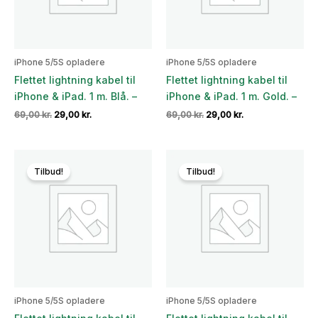
iPhone 5/5S opladere
iPhone 5/5S opladere
Flettet lightning kabel til
Flettet lightning kabel til
iPhone & iPad. 1 m. Blå. –
iPhone & iPad. 1 m. Gold. –
Den
Den
Den
Den
69,00
kr.
29,00
kr.
69,00
kr.
29,00
kr.
oprindelige
aktuelle
oprindelige
aktuelle
pris
pris
pris
pris
var:
er:
var:
er:
69,00 kr..
29,00 kr..
69,00 kr..
29,00 kr..
Tilbud!
Tilbud!
iPhone 5/5S opladere
iPhone 5/5S opladere