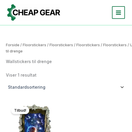
Gå
til
indholdet
Forside
/
Floorstickers
/
Floorstickers
/
Floorstickers
/
Floorstickers
/
U
til drenge
Wallstickers til drenge
Viser 1 resultat
Tilbud!