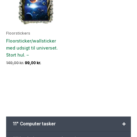
Floorstickers
Floorsticker/wallsticker
med udsigt til universet.
Stort hul. –
Den
Den
149,00
kr.
99,00
kr.
oprindelige
aktuelle
pris
pris
var:
er:
149,00 kr..
99,00 kr..
+
11" Computer tasker