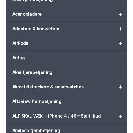
+
Acer opladere
+
Adaptere & konvertere
+
AirPods
Airtag
Akai fjernbetjening
+
Aktivitetstrackere & smartwatches
Alfaview fjernbetjening
+
ALT SKAL VÆK! – iPhone 4 / 4S – Særtilbud
Amitech fjernbetjening