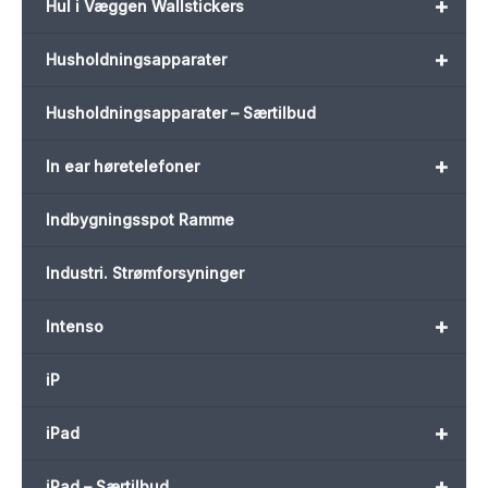
+
Hul i Væggen Wallstickers
+
Husholdningsapparater
Husholdningsapparater – Særtilbud
+
In ear høretelefoner
Indbygningsspot Ramme
Industri. Strømforsyninger
+
Intenso
iP
+
iPad
+
iPad – Særtilbud