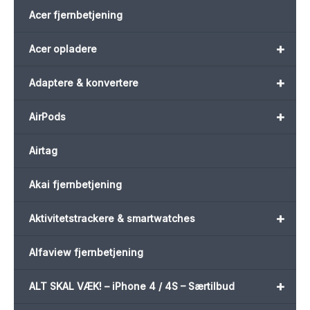
Acer fjernbetjening
+
Acer opladere
+
Adaptere & konvertere
+
AirPods
Airtag
Akai fjernbetjening
+
Aktivitetstrackere & smartwatches
Alfaview fjernbetjening
+
ALT SKAL VÆK! – iPhone 4 / 4S – Særtilbud