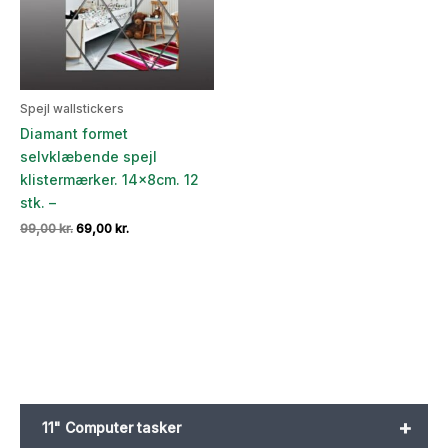
Spejl wallstickers
Diamant formet
selvklæbende spejl
klistermærker. 14x8cm. 12
stk. –
Den
Den
99,00
kr.
69,00
kr.
oprindelige
aktuelle
pris
pris
var:
er:
99,00 kr..
69,00 kr..
+
11" Computer tasker