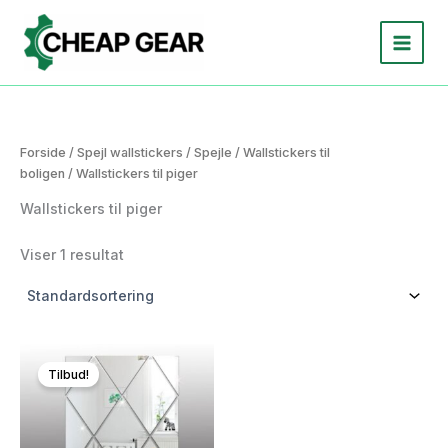
Gå
til
indholdet
Forside
/
Spejl wallstickers
/
Spejle
/
Wallstickers til
boligen
/ Wallstickers til piger
Wallstickers til piger
Viser 1 resultat
Tilbud!